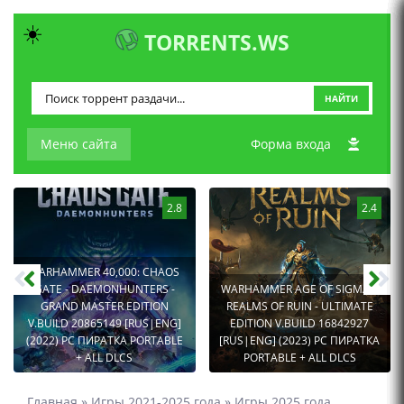
☀️
TORRENTS.WS
НАЙТИ
Меню сайта
Форма входа
2.8
2.4
WARHAMMER 40,000: CHAOS
GATE - DAEMONHUNTERS -
WARHAMMER AGE OF SIGMAR:
GRAND MASTER EDITION
REALMS OF RUIN - ULTIMATE
V.BUILD 20865149 [RUS|ENG]
EDITION V.BUILD 16842927
(2022) PC ПИРАТКА PORTABLE
[RUS|ENG] (2023) PC ПИРАТКА
+ ALL DLCS
PORTABLE + ALL DLCS
Главная
»
Игры 2021-2025 года
»
Игры 2025 года