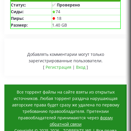
Статус:
✅
Проверено
Сиды:
74
Пиры:
18
Размер:
1.40 GB
Добавлять комментарии могут только
зарегистрированные пользователи.
[
Регистрация
|
Вход
]
Все торрент файлы на сайте взяты из открытых
источников. Любая торрент раздача нарушающая
авторские права будет сразу же удалена по первому
требованию правообладателя. Претензии
правообладателей принимаются через
форму
обратной связи
Copyright © 2025-2026 - TORRENTS.WS | Все права