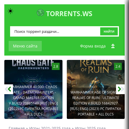
☀️
TORRENTS.WS
НАЙТИ
Меню сайта
Форма входа
2.8
2.4
WARHAMMER 40,000: CHAOS
GATE - DAEMONHUNTERS -
WARHAMMER AGE OF SIGMAR:
GRAND MASTER EDITION
REALMS OF RUIN - ULTIMATE
V.BUILD 20865149 [RUS|ENG]
EDITION V.BUILD 16842927
(2022) PC ПИРАТКА PORTABLE
[RUS|ENG] (2023) PC ПИРАТКА
+ ALL DLCS
PORTABLE + ALL DLCS
Главная
»
Игры 2021-2025 года
»
Игры 2025 года