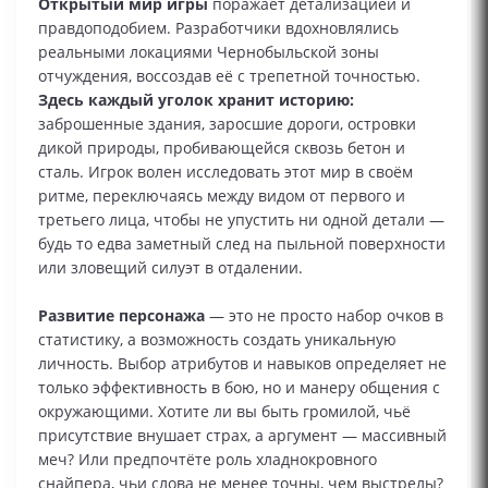
Открытый мир игры
поражает детализацией и
правдоподобием. Разработчики вдохновлялись
реальными локациями Чернобыльской зоны
отчуждения, воссоздав её с трепетной точностью.
Здесь каждый уголок хранит историю:
заброшенные здания, заросшие дороги, островки
дикой природы, пробивающейся сквозь бетон и
сталь. Игрок волен исследовать этот мир в своём
ритме, переключаясь между видом от первого и
третьего лица, чтобы не упустить ни одной детали —
будь то едва заметный след на пыльной поверхности
или зловещий силуэт в отдалении.
Развитие персонажа
— это не просто набор очков в
статистику, а возможность создать уникальную
личность. Выбор атрибутов и навыков определяет не
только эффективность в бою, но и манеру общения с
окружающими. Хотите ли вы быть громилой, чьё
присутствие внушает страх, а аргумент — массивный
меч? Или предпочтёте роль хладнокровного
снайпера, чьи слова не менее точны, чем выстрелы?