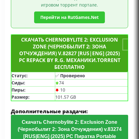
игровом торрент портале.
повествование, Сетевой кооператив,
Совместная игра по сети, Кооператив, Для
Перейти на RutGames.Net
одного игрока, Совместная локальная игра,
Early Access
СКАЧАТЬ CHERNOBYLITE 2: EXCLUSION
ZONE (ЧЕРНОБЫЛИТ 2: ЗОНА
ОТЧУЖДЕНИЯ) V.82827 [RUS|ENG] (2025)
PC REPACK BY R.G. МЕХАНИКИ.TORRENT
БЕСПЛАТНО
Статус:
✅
Проверено
Сиды:
74
Пиры:
10
Размер:
101.57 GB
Дополнительные раздачи:
Скачать Chernobylite 2: Exclusion Zone
(Чернобылит 2: Зона Отчуждения) v.83274
[RUS|ENG] (2025) PC Пиратка Portable