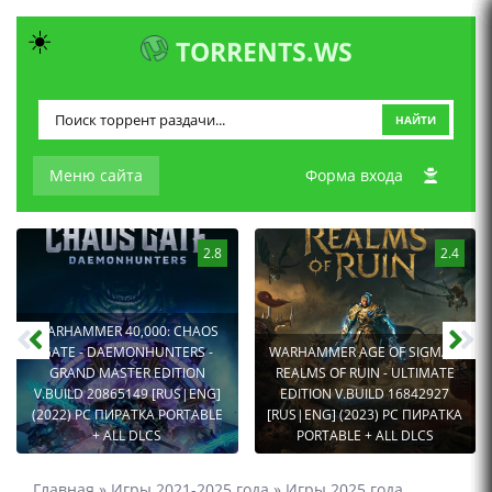
☀️
TORRENTS.WS
НАЙТИ
Меню сайта
Форма входа
2.8
2.4
WARHAMMER 40,000: CHAOS
GATE - DAEMONHUNTERS -
WARHAMMER AGE OF SIGMAR:
GRAND MASTER EDITION
REALMS OF RUIN - ULTIMATE
V.BUILD 20865149 [RUS|ENG]
EDITION V.BUILD 16842927
(2022) PC ПИРАТКА PORTABLE
[RUS|ENG] (2023) PC ПИРАТКА
+ ALL DLCS
PORTABLE + ALL DLCS
Главная
»
Игры 2021-2025 года
»
Игры 2025 года