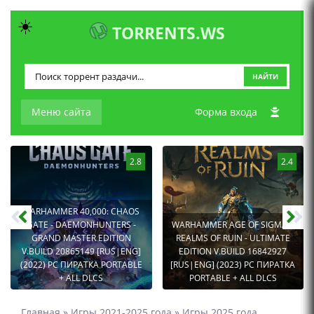
☀️
TORRENTS.WS
НАЙТИ
Меню сайта
Форма входа
2.8
2.4
WARHAMMER 40,000: CHAOS
GATE - DAEMONHUNTERS -
WARHAMMER AGE OF SIGMAR:
GRAND MASTER EDITION
REALMS OF RUIN - ULTIMATE
V.BUILD 20865149 [RUS|ENG]
EDITION V.BUILD 16842927
(2022) PC ПИРАТКА PORTABLE
[RUS|ENG] (2023) PC ПИРАТКА
+ ALL DLCS
PORTABLE + ALL DLCS
Главная
»
Игры 2021-2025 года
»
Игры 2025 года