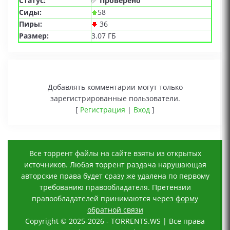
Статус:
✅
Проверено
Сиды:
58
Пиры:
36
Размер:
3.07 ГБ
Добавлять комментарии могут только
зарегистрированные пользователи.
[
Регистрация
|
Вход
]
Все торрент файлы на сайте взяты из открытых
источников. Любая торрент раздача нарушающая
авторские права будет сразу же удалена по первому
требованию правообладателя. Претензии
правообладателей принимаются через
форму
обратной связи
Copyright © 2025-2026 - TORRENTS.WS | Все права