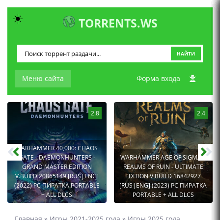
☀️
TORRENTS.WS
НАЙТИ
Меню сайта
Форма входа
2.8
2.4
WARHAMMER 40,000: CHAOS
GATE - DAEMONHUNTERS -
WARHAMMER AGE OF SIGMAR:
GRAND MASTER EDITION
REALMS OF RUIN - ULTIMATE
V.BUILD 20865149 [RUS|ENG]
EDITION V.BUILD 16842927
(2022) PC ПИРАТКА PORTABLE
[RUS|ENG] (2023) PC ПИРАТКА
+ ALL DLCS
PORTABLE + ALL DLCS
Главная
»
Игры 2021-2025 года
»
Игры 2025 года