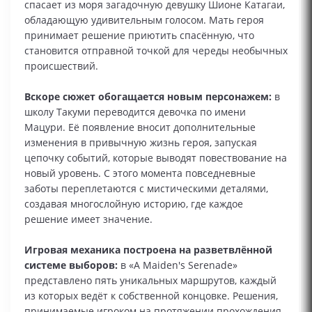
спасает из моря загадочную девушку Шионе Катагаи,
обладающую удивительным голосом. Мать героя
принимает решение приютить спасённую, что
становится отправной точкой для череды необычных
происшествий.
Вскоре сюжет обогащается новым персонажем:
в
школу Такуми переводится девочка по имени
Мацури. Её появление вносит дополнительные
изменения в привычную жизнь героя, запуская
цепочку событий, которые выводят повествование на
новый уровень. С этого момента повседневные
заботы переплетаются с мистическими деталями,
создавая многослойную историю, где каждое
решение имеет значение.
Игровая механика построена на разветвлённой
системе выборов:
в «A Maiden's Serenade»
представлено пять уникальных маршрутов, каждый
из которых ведёт к собственной концовке. Решения,
принимаемые игроком на протяжении прохождения,