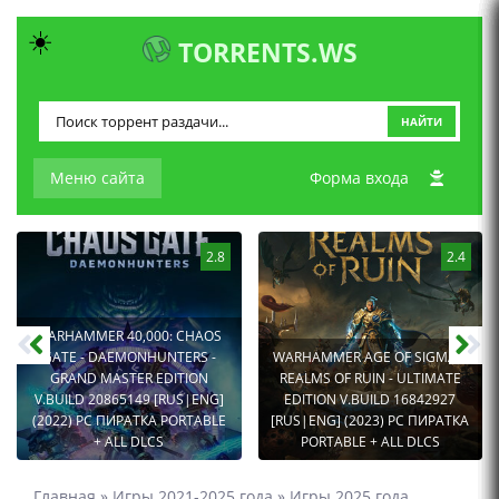
☀️
TORRENTS.WS
НАЙТИ
Меню сайта
Форма входа
2.8
2.4
WARHAMMER 40,000: CHAOS
GATE - DAEMONHUNTERS -
WARHAMMER AGE OF SIGMAR:
GRAND MASTER EDITION
REALMS OF RUIN - ULTIMATE
V.BUILD 20865149 [RUS|ENG]
EDITION V.BUILD 16842927
(2022) PC ПИРАТКА PORTABLE
[RUS|ENG] (2023) PC ПИРАТКА
+ ALL DLCS
PORTABLE + ALL DLCS
Главная
»
Игры 2021-2025 года
»
Игры 2025 года