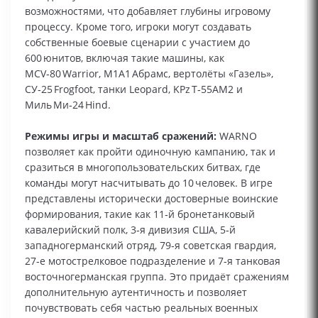
возможностями, что добавляет глубины игровому
процессу. Кроме того, игроки могут создавать
собственные боевые сценарии с участием до
600 юнитов, включая такие машины, как
MCV‑80 Warrior, M1A1 Абрамс, вертолёты «Газель»,
СУ‑25 Frogfoot, танки Leopard, KPz T‑55AM2 и
Миль Ми‑24 Hind.
Режимы игры и масштаб сражений:
WARNO
позволяет как пройти одиночную кампанию, так и
сразиться в многопользовательских битвах, где
команды могут насчитывать до 10 человек. В игре
представлены исторически достоверные воинские
формирования, такие как 11‑й бронетанковый
кавалерийский полк, 3‑я дивизия США, 5‑й
западногерманский отряд, 79‑я советская гвардия,
27‑е мотострелковое подразделение и 7‑я танковая
восточногерманская группа. Это придаёт сражениям
дополнительную аутентичность и позволяет
почувствовать себя частью реальных военных