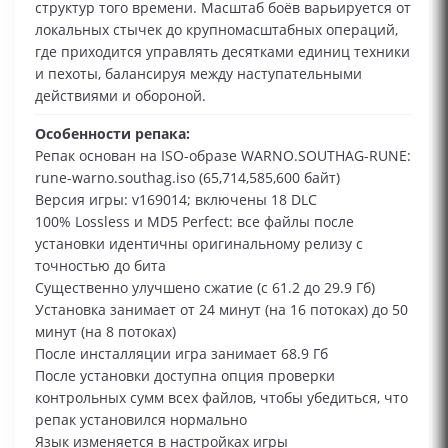
структур того времени. Масштаб боёв варьируется от
локальных стычек до крупномасштабных операций,
где приходится управлять десятками единиц техники
и пехоты, балансируя между наступательными
действиями и обороной.
Особенности репака:
Репак основан на ISO-образе WARNO.SOUTHAG-RUNE:
rune-warno.southag.iso (65,714,585,600 байт)
Версия игры: v169014; включены 18 DLC
100% Lossless и MD5 Perfect: все файлы после
установки идентичны оригинальному релизу с
точностью до бита
Существенно улучшено сжатие (с 61.2 до 29.9 Гб)
Установка занимает от 24 минут (на 16 потоках) до 50
минут (на 8 потоках)
После инсталляции игра занимает 68.9 Гб
После установки доступна опция проверки
контрольных сумм всех файлов, чтобы убедиться, что
репак установился нормально
Язык изменяется в настройках игры