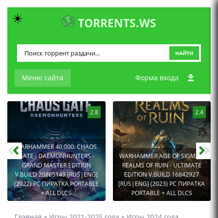
☀️
TORRENTS.WS
НАЙТИ
Меню сайта
Форма входа
2.8
2.4
WARHAMMER 40,000: CHAOS
GATE - DAEMONHUNTERS -
WARHAMMER AGE OF SIGMAR:
GRAND MASTER EDITION
REALMS OF RUIN - ULTIMATE
V.BUILD 20865149 [RUS|ENG]
EDITION V.BUILD 16842927
(2022) PC ПИРАТКА PORTABLE
[RUS|ENG] (2023) PC ПИРАТКА
+ ALL DLCS
PORTABLE + ALL DLCS
Главная
»
Игры 2021-2025 года
»
Игры 2024 года