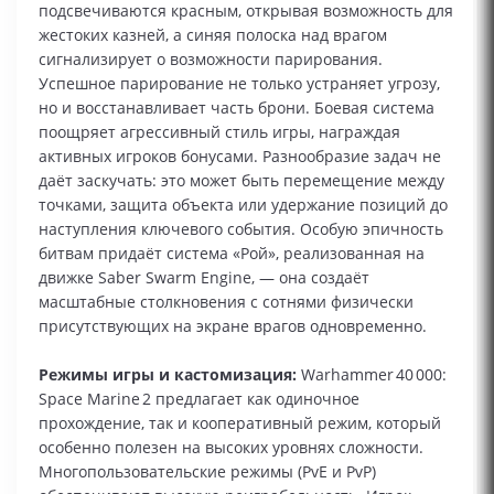
подсвечиваются красным, открывая возможность для
жестоких казней, а синяя полоска над врагом
сигнализирует о возможности парирования.
Успешное парирование не только устраняет угрозу,
но и восстанавливает часть брони. Боевая система
поощряет агрессивный стиль игры, награждая
активных игроков бонусами. Разнообразие задач не
даёт заскучать: это может быть перемещение между
точками, защита объекта или удержание позиций до
наступления ключевого события. Особую эпичность
битвам придаёт система «Рой», реализованная на
движке Saber Swarm Engine, — она создаёт
масштабные столкновения с сотнями физически
присутствующих на экране врагов одновременно.
Режимы игры и кастомизация:
Warhammer 40 000:
Space Marine 2 предлагает как одиночное
прохождение, так и кооперативный режим, который
особенно полезен на высоких уровнях сложности.
Многопользовательские режимы (PvE и PvP)