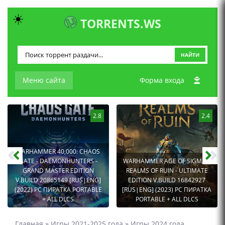
☀️
TORRENTS.WS
НАЙТИ
Меню сайта
Форма входа
2.8
2.4
WARHAMMER 40,000: CHAOS
GATE - DAEMONHUNTERS -
WARHAMMER AGE OF SIGMAR:
GRAND MASTER EDITION
REALMS OF RUIN - ULTIMATE
V.BUILD 20865149 [RUS|ENG]
EDITION V.BUILD 16842927
(2022) PC ПИРАТКА PORTABLE
[RUS|ENG] (2023) PC ПИРАТКА
+ ALL DLCS
PORTABLE + ALL DLCS
Главная
»
Игры 2021-2025 года
»
Игры 2024 года