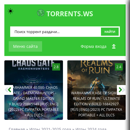
☀️
TORRENTS.WS
НАЙТИ
Меню сайта
Форма входа
2.8
2.4
WARHAMMER 40,000: CHAOS
GATE - DAEMONHUNTERS -
WARHAMMER AGE OF SIGMAR:
GRAND MASTER EDITION
REALMS OF RUIN - ULTIMATE
V.BUILD 20865149 [RUS|ENG]
EDITION V.BUILD 16842927
(2022) PC ПИРАТКА PORTABLE
[RUS|ENG] (2023) PC ПИРАТКА
+ ALL DLCS
PORTABLE + ALL DLCS
Главная
»
Игры 2021-2025 года
»
Игры 2024 года