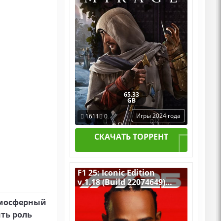
65.33
GB
Игры 2024 года
1611
0
СКАЧАТЬ ТОРРЕНТ
F1 25: Iconic Edition
v.1.18 (Build 22074649)
[RUS|ENG] (2025) PC
Пиратка Portable + All
атмосферный
DLCs
ть роль