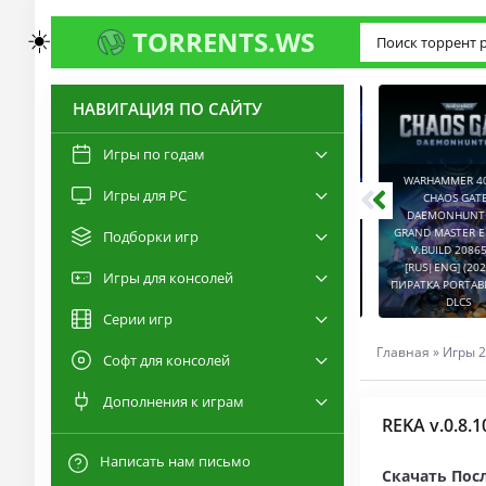
☀️
TORRENTS.WS
НАВИГАЦИЯ ПО САЙТУ
3.0
2.6
Игры по годам
WARHAMMER 40,00
Игры для PC
RESIDENT EVIL 9:
CHAOS GATE -
REQUIEM / BIOHAZARD
DAEMONHUNTERS 
REQUIEM - DELUXE
GRAND MASTER EDI
Подборки игр
EDITION V.BUILD
V.BUILD 2086514
22277314 [RUS|ENG]
CAPTURED 2 V.2.1.0.6
[RUS|ENG] (2022) 
Игры для консолей
(2026) PC ПИРАТКА
[RUS|ENG] (2026) PC
ПИРАТКА PORTABLE +
PORTABLE + ALL DLCS
ПИРАТКА PORTABLE
DLCS
Серии игр
Главная
»
Игры 2
Софт для консолей
Дополнения к играм
REKA v.0.8.
Написать нам письмо
Скачать Посл