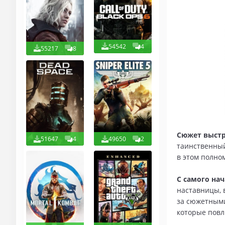
54542
4
55217
8
Сюжет выстр
51647
4
49650
2
таинственный
в этом полно
С самого нач
наставницы, 
за сюжетными
которые повл