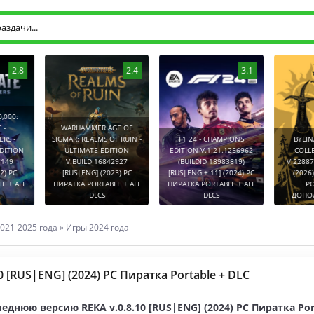
2.8
2.4
3.1
0:
WARHAMMER AGE OF
-
SIGMAR: REALMS OF RUIN -
F1 24 - CHAMPIONS
BYLINA (
TION
ULTIMATE EDITION
EDITION V.1.21.1256962
COLLECT
9
V.BUILD 16842927
(BUILDID 18983819)
V.2288752
PC
[RUS|ENG] (2023) PC
[RUS|ENG + 11] (2024) PC
(2026) P
 ALL
ПИРАТКА PORTABLE + ALL
ПИРАТКА PORTABLE + ALL
PORT
DLCS
DLCS
ДОПОЛНЕ
021-2025 года
»
Игры 2024 года
10 [RUS|ENG] (2024) PC Пиратка Portable + DLC
еднюю версию REKA v.0.8.10 [RUS|ENG] (2024) PC Пиратка Por