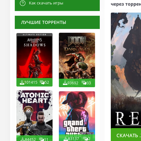
Как скачать игры
через торрен
ЛУЧШИЕ ТОРРЕНТЫ
101415
52
93692
33
СКАЧАТЬ .
83137
2
84452
11