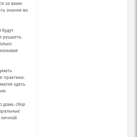
я за вами:
ать знания во
 будут
и решаете,
только
оказывая
умать
е практики,
магия здесь
ия.
 дома, сбор
моральные
с личной