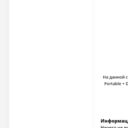
На данной с
Portable +
Информаци
Ничего не в