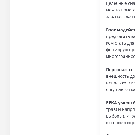
целебные сна
можно помога
зло, насылая
Взаимодейст
предлагать з
кем стать дл
формируют ре
многограннос
Персонаж со
внешность до
используя си
ощущается ка
REKA умело 
трав) и напр
выборы). Игр
историей игр