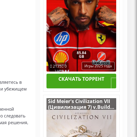
85.84
GB
Игры 2025 года
2135
0
СКАЧАТЬ ТОРРЕНТ
ляетесь в
м и убежищем
Sid Meier's Civilization VII
(Цивилизация 7) v.Build
венной
17226959 [RUS|ENG] (2025)
о следовать
PC Лицензия
мая решения,