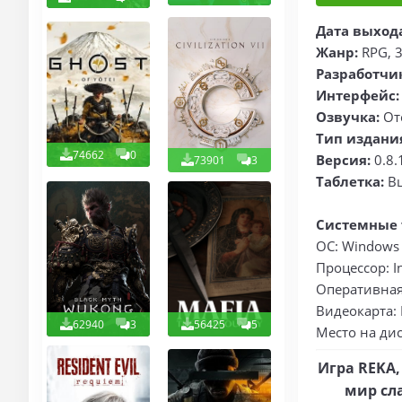
Дата выход
Жанр:
RPG, 3
Разработчи
Интерфейс:
Озвучка:
Отс
Тип издани
74662
0
Версия:
0.8.
73901
3
Таблетка:
В
Системные 
ОС: Windows 7
Процессор: In
Оперативная 
Видеокарта: 
62940
3
56425
5
Место на дис
Игра REKA,
мир сл