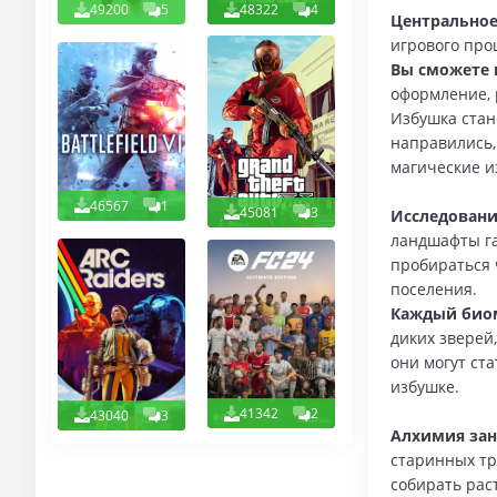
49200
5
48322
4
Центральное
игрового про
Вы сможете 
оформление, 
Избушка стан
направились,
магические и
46567
1
45081
3
Исследовани
ландшафты га
пробираться 
поселения.
Каждый биом
диких зверей
они могут ст
избушке.
41342
2
43040
3
Алхимия зан
старинных тр
собирать рас