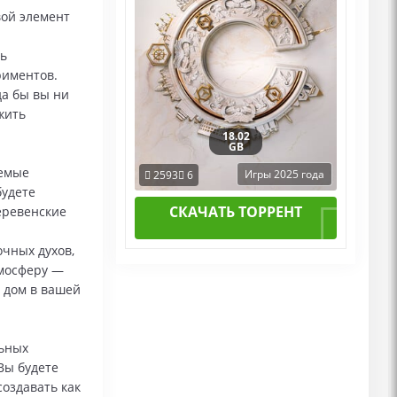
вой элемент
ь
риментов.
да бы вы ни
жить
18.02
GB
уемые
Игры 2025 года
2593
6
будете
СКАЧАТЬ ТОРРЕНТ
деревенские
очных духов,
тмосферу —
 дом в вашей
ьных
Вы будете
создавать как