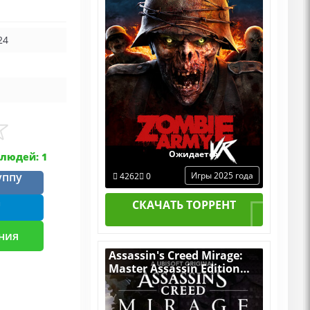
24
Ожидается
людей: 1
уппу
Игры 2025 года
4262
0
m
СКАЧАТЬ ТОРРЕНТ
ния
Assassin's Creed Mirage:
Master Assassin Edition
v.1.1.1 [RUS|ENG] (2024) PC
Пиратка Portable + All
DLCs