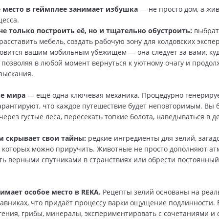
 место в геймплее занимает избушка
— не просто дом, а жи
цесса.
не только построить её, но и тщательно обустроить:
выбрат
расставить мебель, создать рабочую зону для колдовских экспе
овится вашим мобильным убежищем — она следует за вами, ку
 позволяя в любой момент вернуться к уютному очагу и продол
зыскания.
е мира
— ещё одна ключевая механика. Процедурно генерир
рантируют, что каждое путешествие будет неповторимым. Вы 
через густые леса, пересекать топкие болота, наведываться в 
 скрывает свои тайны:
редкие ингредиенты для зелий, загад
, которых можно приручить. Животные не просто дополняют а
ать верными спутниками в странствиях или обрести постоянный
имает особое место в REKA.
Рецепты зелий основаны на реал
авниках, что придаёт процессу варки ощущение подлинности. 
тения, грибы, минералы, экспериментировать с сочетаниями и 