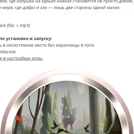
вие, где избушка на курьих ножках становится не просто домом,
в мире, где добро и зло — лишь две стороны одной магии.
ck (flac + mp3)
о установке и запуску:
ть в несистемное место без кириллицы в пути.
Reka.exe
я в настройках игры.