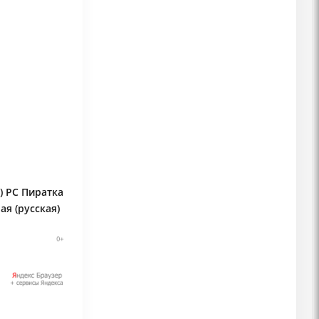
) PC Пиратка
я (русская)