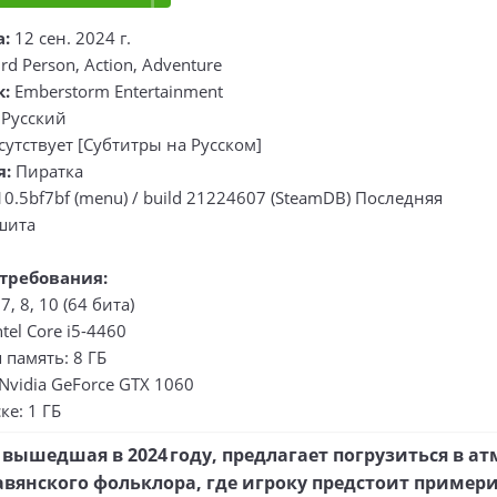
а:
12 сен. 2024 г.
rd Person, Action, Adventure
к:
Emberstorm Entertainment
Русский
утствует [Субтитры на Русском]
я:
Пиратка
10.5bf7bf (menu) / build 21224607 (SteamDB) Последняя
шита
требования:
, 8, 10 (64 бита)
tel Core i5-4460
память: 8 ГБ
Nvidia GeForce GTX 1060
ке: 1 ГБ
 вышедшая в 2024 году, предлагает погрузиться в 
авянского фольклора, где игроку предстоит примери