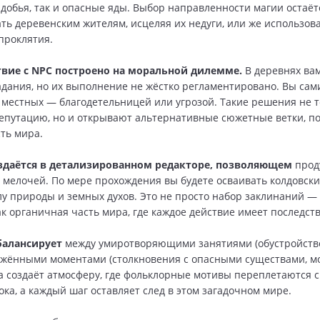
добья, так и опасные яды. Выбор направленности магии остаётс
ть деревенским жителям, исцеляя их недуги, или же использов
 проклятия.
вие с NPC построено на моральной дилемме.
В деревнях вам
адания, но их выполнение не жёстко регламентировано. Вы сам
я местных — благодетельницей или угрозой. Такие решения не 
путацию, но и открывают альтернативные сюжетные ветки, п
ть мира.
здаётся в детализированном редакторе, позволяющем
прод
 мелочей. По мере прохождения вы будете осваивать колдовски
лу природы и земных духов. Это не просто набор заклинаний — 
к органичная часть мира, где каждое действие имеет последств
балансирует
между умиротворяющими занятиями (обустройство
яжёнными моментами (столкновения с опасными существами, 
а создаёт атмосферу, где фольклорные мотивы переплетаются 
ока, а каждый шаг оставляет след в этом загадочном мире.