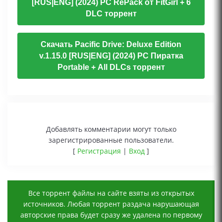
[RUS|ENG] (2024) PC RePack от FitGirl + 6
DLC торрент
Скачать Pacific Drive: Deluxe Edition
v.1.15.0 [RUS|ENG] (2024) PC Пиратка
Portable + All DLCs торрент
Добавлять комментарии могут только
зарегистрированные пользователи.
[
Регистрация
|
Вход
]
Все торрент файлы на сайте взяты из открытых
источников. Любая торрент раздача нарушающая
авторские права будет сразу же удалена по первому