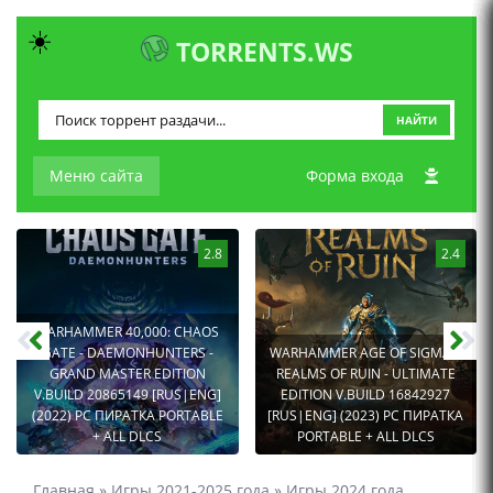
☀️
TORRENTS.WS
НАЙТИ
Меню сайта
Форма входа
2.8
2.4
WARHAMMER 40,000: CHAOS
GATE - DAEMONHUNTERS -
WARHAMMER AGE OF SIGMAR:
GRAND MASTER EDITION
REALMS OF RUIN - ULTIMATE
V.BUILD 20865149 [RUS|ENG]
EDITION V.BUILD 16842927
(2022) PC ПИРАТКА PORTABLE
[RUS|ENG] (2023) PC ПИРАТКА
+ ALL DLCS
PORTABLE + ALL DLCS
Главная
»
Игры 2021-2025 года
»
Игры 2024 года