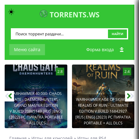
☀️
TORRENTS.WS
НАЙТИ
Меню сайта
Форма входа
2.8
2.4
WARHAMMER 40,000: CHAOS
GATE - DAEMONHUNTERS -
WARHAMMER AGE OF SIGMAR:
GRAND MASTER EDITION
REALMS OF RUIN - ULTIMATE
V.BUILD 20865149 [RUS|ENG]
EDITION V.BUILD 16842927
(2022) PC ПИРАТКА PORTABLE
[RUS|ENG] (2023) PC ПИРАТКА
+ ALL DLCS
PORTABLE + ALL DLCS
Главная
»
Игры для консолей
»
Игры для PS4