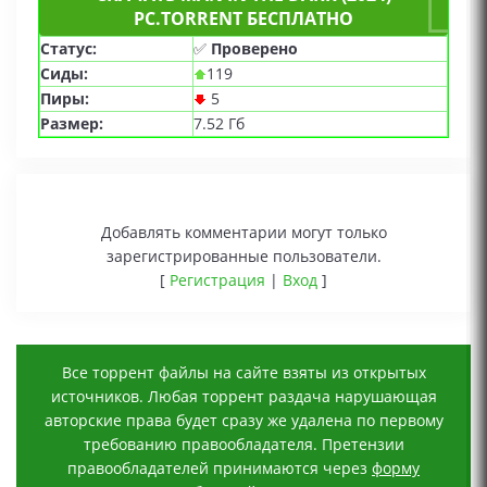
PC.TORRENT БЕСПЛАТНО
Статус:
✅
Проверено
Сиды:
119
Пиры:
5
Размер:
7.52 Гб
Добавлять комментарии могут только
зарегистрированные пользователи.
[
Регистрация
|
Вход
]
Все торрент файлы на сайте взяты из открытых
источников. Любая торрент раздача нарушающая
авторские права будет сразу же удалена по первому
требованию правообладателя. Претензии
правообладателей принимаются через
форму