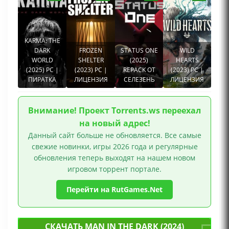
KARMA: THE
DARK
FROZEN
STATUS ONE
WILD
WORLD
SHELTER
(2025)
HEARTS
(2025) PC |
(2023) PC |
REPACK ОТ
(2023) PC |
ПИРАТКА
ЛИЦЕНЗИЯ
СЕЛЕЗЕНЬ
ЛИЦЕНЗИЯ
Внимание! Проект Torrents.ws переехал
на новый адрес!
Данный сайт больше не обновляется. Все самые
свежие новинки, игры 2026 года и регулярные
обновления теперь выходят на нашем новом
игровом торрент портале.
Перейти на RutGames.Net
СКАЧАТЬ MAN IN THE DARK (2024)