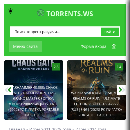
☀️
TORRENTS.WS
НАЙТИ
Меню сайта
Форма входа
2.8
2.4
WARHAMMER 40,000: CHAOS
GATE - DAEMONHUNTERS -
WARHAMMER AGE OF SIGMAR:
GRAND MASTER EDITION
REALMS OF RUIN - ULTIMATE
V.BUILD 20865149 [RUS|ENG]
EDITION V.BUILD 16842927
(2022) PC ПИРАТКА PORTABLE
[RUS|ENG] (2023) PC ПИРАТКА
+ ALL DLCS
PORTABLE + ALL DLCS
Главная
»
Игры 2021-2025 года
»
Игры 2024 года