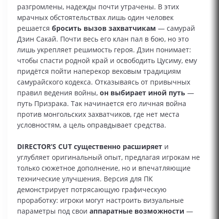
разгромлены, надежды почти утрачены. В этих
мрачных обстоятельствах лишь один человек
решается
бросить вызов захватчикам
— самурай
Дзин Сакай. Почти весь его клан пал в бою, но это
лишь укрепляет решимость героя. Дзин понимает:
чтобы спасти родной край и освободить Цусиму, ему
придётся пойти наперекор вековым традициям
самурайского кодекса. Отказываясь от привычных
правил ведения войны,
он выбирает иной путь
—
путь Призрака. Так начинается его личная война
против монгольских захватчиков, где нет места
условностям, а цель оправдывает средства.
DIRECTOR’S CUT существенно расширяет
и
углубляет оригинальный опыт, предлагая игрокам не
только сюжетное дополнение, но и впечатляющие
технические улучшения. Версия для ПК
демонстрирует потрясающую графическую
проработку: игроки могут настроить визуальные
параметры под свои
аппаратные возможности
—