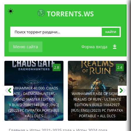
☀️
TORRENTS.WS
НАЙТИ
Меню сайта
Форма входа
2.8
2.4
WARHAMMER 40,000: CHAOS
GATE - DAEMONHUNTERS -
WARHAMMER AGE OF SIGMAR:
GRAND MASTER EDITION
REALMS OF RUIN - ULTIMATE
V.BUILD 20865149 [RUS|ENG]
EDITION V.BUILD 16842927
(2022) PC ПИРАТКА PORTABLE
[RUS|ENG] (2023) PC ПИРАТКА
+ ALL DLCS
PORTABLE + ALL DLCS
Главная
»
Игры 2021-2025 года
»
Игры 2024 года