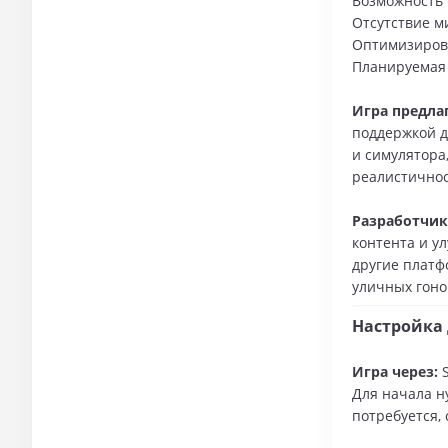
Возможность 
Отсутствие м
Оптимизиров
Планируемая
Игра предла
поддержкой д
и симулятора
реалистичнос
Разработчик
контента и у
другие платф
уличных гоно
Настройка 
Игра через:
S
Для начала ну
потребуется,