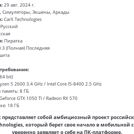
а:
29 авг. 2024 г.
, Симуляторы, Экшены, Аркады
к:
CarX Technologies
Русский
сская
я:
Пиратка
0.3 (Полная) Последняя
шита
требования:
64 bit)
zen 5 2600 3.4 GHz / Intel Core I5-8400 2.5 GHz
память: 8 ГБ
Geforce GTX 1050 TI / Radeon RX 570
ке: 18 ГБ
et представляет собой амбициозный проект российс
chnologies, который берет свое начало в мобильной с
уверенно заявляет о себе на ПК-платформе.