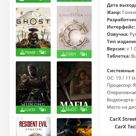
Дата выход
Жанр:
Гонки
Разработчи
Интерфейс:
Озвучка:
Ру
Тип издани
Версия:
v 1.
74448
0
73901
3
Таблетка:
В
Системные 
ОС: 10 / 11 (x
Процессор: Ry
Оперативная 
Видеокарта: 
Место на дис
62830
3
56425
5
CarX Stre
CarX Te