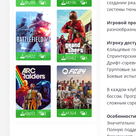
создании реа
49200
5
48196
4
системы тюни
Игровой про
разнообразны
Игроку дост
Кольцевые го
Спринтерски
46422
1
45062
3
Дрифт-сорев
Групповые з
Боевые испыт
В каждом клу
боссом. Прог
сложным сор
41324
2
43017
3
Особенности
Значительно 
Полную подде