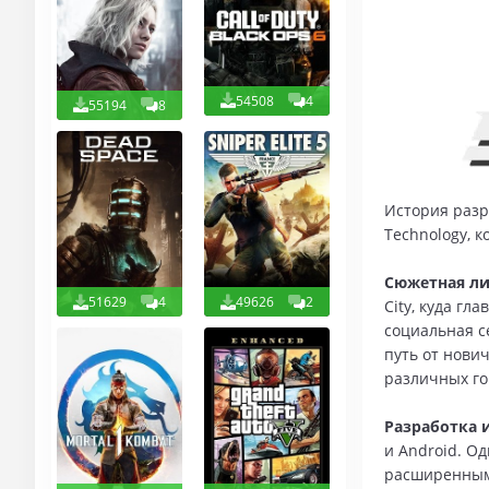
54508
4
55194
8
История разр
Technology, 
Сюжетная лин
51629
4
49626
2
City, куда г
социальная с
путь от нови
различных го
Разработка 
и Android. О
расширенными