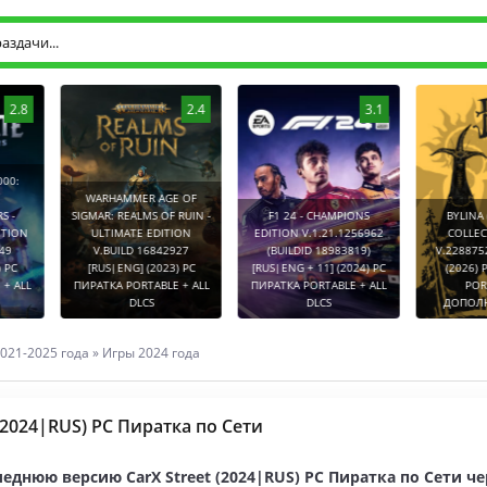
2.8
2.4
3.1
0:
WARHAMMER AGE OF
-
SIGMAR: REALMS OF RUIN -
F1 24 - CHAMPIONS
BYLINA (
TION
ULTIMATE EDITION
EDITION V.1.21.1256962
COLLECT
9
V.BUILD 16842927
(BUILDID 18983819)
V.2288752
PC
[RUS|ENG] (2023) PC
[RUS|ENG + 11] (2024) PC
(2026) P
 ALL
ПИРАТКА PORTABLE + ALL
ПИРАТКА PORTABLE + ALL
PORT
DLCS
DLCS
ДОПОЛНЕ
021-2025 года
»
Игры 2024 года
 (2024|RUS) PC Пиратка по Сети
еднюю версию CarX Street (2024|RUS) PC Пиратка по Сети ч