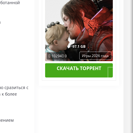
аботанной
в
97.1 GB
Игры 2026 года
10294
0
СКАЧАТЬ ТОРРЕНТ
о сразиться с
 к более
нением