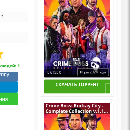
12
53.51
GB
людей: 1
Игры 2024 года
615
0
уппу
СКАЧАТЬ ТОРРЕНТ
m
ния
Crime Boss: Rockay City -
Complete Collection v.1.19
[RUS|ENG] (2024) PC
RePack от FitGirl + 11 DLC