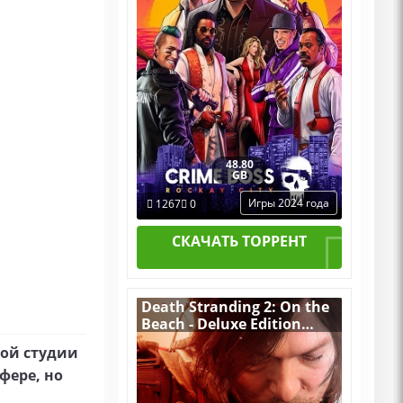
48.80
GB
Игры 2024 года
1267
0
СКАЧАТЬ ТОРРЕНТ
Death Stranding 2: On the
Beach - Deluxe Edition
v.1.4.65.0 [RUS|ENG] (2026)
кой студии
PC RePack от Десептикон
+ все Дополнения
фере, но