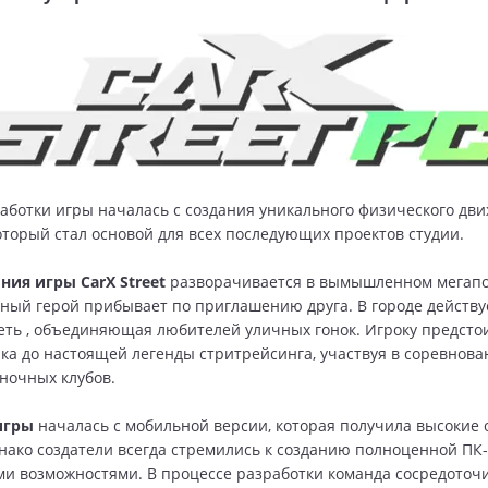
аботки игры началась с создания уникального физического дви
который стал основой для всех последующих проектов студии.
ия игры CarX Street
разворачивается в вымышленном мегапо
лавный герой прибывает по приглашению друга. В городе действу
еть , объединяющая любителей уличных гонок. Игроку предсто
чка до настоящей легенды стритрейсинга, участвуя в соревнова
ночных клубов.
игры
началась с мобильной версии, которая получила высокие 
днако создатели всегда стремились к созданию полноценной ПК
 возможностями. В процессе разработки команда сосредоточи