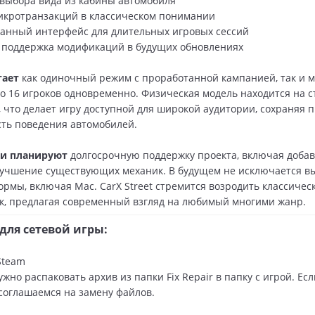
выбора вида из кабины автомобиля
икротранзакций в классическом понимании
анный интерфейс для длительных игровых сессий
 поддержка модификаций в будущих обновлениях
гает
как одиночный режим с проработанной кампанией, так и м
о 16 игроков одновременно. Физическая модель находится на 
, что делает игру доступной для широкой аудитории, сохраняя 
ть поведения автомобилей.
и планируют
долгосрочную поддержку проекта, включая добав
лучшение существующих механик. В будущем не исключается в
ормы, включая Mac. CarX Street стремится возродить классиче
к, предлагая современный взгляд на любимый многими жанр.
для сетевой игры:
team
жно распаковать архив из папки Fix Repair в папку с игрой. Есл
 соглашаемся на замену файлов.