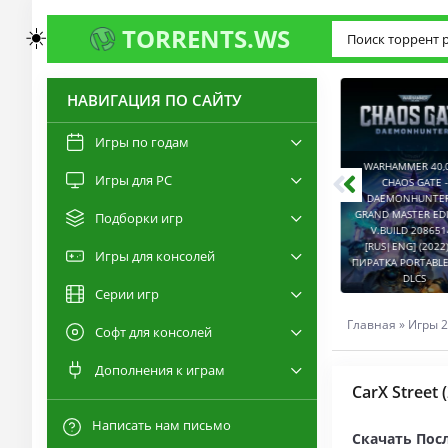
☀️
TORRENTS.WS
НАВИГАЦИЯ ПО САЙТУ
3.0
2.6
Игры по годам
WARHAMMER 40,00
Игры для PC
RESIDENT EVIL 9:
CHAOS GATE -
REQUIEM / BIOHAZARD
DAEMONHUNTERS 
REQUIEM - DELUXE
GRAND MASTER EDI
Подборки игр
EDITION V.BUILD
V.BUILD 2086514
22277314 [RUS|ENG]
CAPTURED 2 V.2.1.0.6
[RUS|ENG] (2022) 
Игры для консолей
(2026) PC ПИРАТКА
[RUS|ENG] (2026) PC
ПИРАТКА PORTABLE +
PORTABLE + ALL DLCS
ПИРАТКА PORTABLE
DLCS
Серии игр
Главная
»
Игры 2
Софт для консолей
Дополнения к играм
CarX Street
Написать нам письмо
Скачать Посл