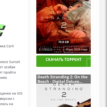
70.8 GB
жка CarX
Игры 2026 года
1795
0
СКАЧАТЬ ТОРРЕНТ
лисе Sunset
ет особая
ит пройти
Death Stranding 2: On the
ниях
Beach - Digital Deluxe
Edition v.1.2.57.0
[RUS|ENG] (2026) PC
оценки на iOS
RePack by R.G. Механики
-версии с
со всеми Дополнениями
лась на