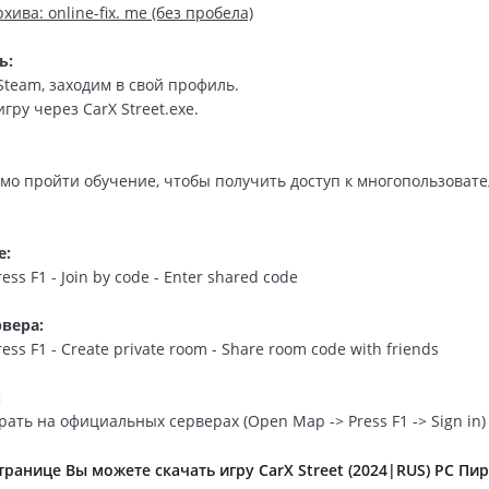
хива: online-fix. me (без пробела)
ь:
Steam, заходим в свой профиль.
игру через CarX Street.exe.
мо пройти обучение, чтобы получить доступ к многопользоват
е:
ss F1 - Join by code - Enter shared code
вера:
ess F1 - Create private room - Share room code with friends
:
ать на официальных серверах (Open Map -> Press F1 -> Sign in)
транице Вы можете скачать игру CarX Street (2024|RUS) PC Пир