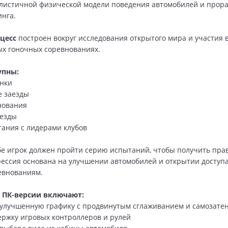
листичной физической модели поведения автомобилей и прор
нга.
цесс
построен вокруг исследования открытого мира и участия 
х гоночных соревнованиях.
упны:
нки
е заезды
нования
аезды
ания с лидерами клубов
бе игрок должен пройти серию испытаний, чтобы получить прав
рессия основана на улучшении автомобилей и открытии доступа
евнованиям.
 ПК-версии включают:
улучшенную графику с продвинутым сглаживанием и самозате
ржку игровых контроллеров и рулей