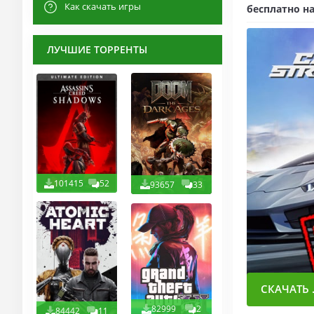
Как скачать игры
бесплатно на
ЛУЧШИЕ ТОРРЕНТЫ
101415
52
93657
33
СКАЧАТЬ .
82999
2
84442
11