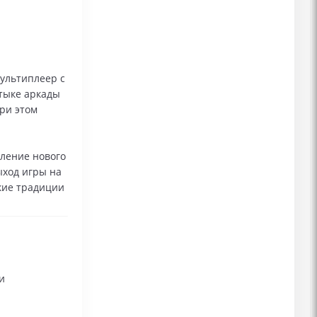
ультиплеер с
стыке аркады
при этом
ление нового
ыход игры на
ские традиции
и