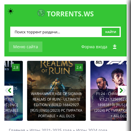
☀️
TORRENTS.WS
НАЙТИ
Меню сайта
Форма входа
2.4
3.1
WARHAMMER AGE OF SIGMAR:
F1 24 - CHAMPIONS EDITION
REALMS OF RUIN - ULTIMATE
V.1.21.1256962 (BUILDID
EDITION V.BUILD 16842927
18983819) [RUS|ENG + 11]
[RUS|ENG] (2023) PC ПИРАТКА
(2024) PC ПИРАТКА PORTABLE
PORTABLE + ALL DLCS
+ ALL DLCS
Главная
»
Игры 2021-2025 года
»
Игры 2024 года