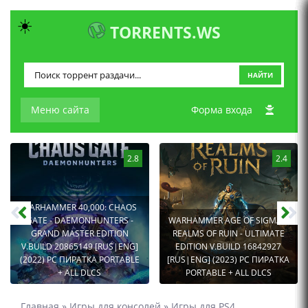
☀️
TORRENTS.WS
НАЙТИ
Меню сайта
Форма входа
2.8
2.4
WARHAMMER 40,000: CHAOS
GATE - DAEMONHUNTERS -
WARHAMMER AGE OF SIGMAR:
GRAND MASTER EDITION
REALMS OF RUIN - ULTIMATE
V.BUILD 20865149 [RUS|ENG]
EDITION V.BUILD 16842927
(2022) PC ПИРАТКА PORTABLE
[RUS|ENG] (2023) PC ПИРАТКА
+ ALL DLCS
PORTABLE + ALL DLCS
Главная
»
Игры для консолей
»
Игры для PS4