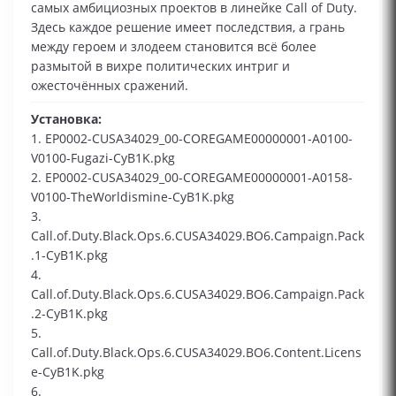
самых амбициозных проектов в линейке Call of Duty.
Здесь каждое решение имеет последствия, а грань
между героем и злодеем становится всё более
размытой в вихре политических интриг и
ожесточённых сражений.
Установка:
1. EP0002-CUSA34029_00-COREGAME00000001-A0100-
V0100-Fugazi-CyB1K.pkg
2. EP0002-CUSA34029_00-COREGAME00000001-A0158-
V0100-TheWorldismine-CyB1K.pkg
3.
Call.of.Duty.Black.Ops.6.CUSA34029.BO6.Campaign.Pack
.1-CyB1K.pkg
4.
Call.of.Duty.Black.Ops.6.CUSA34029.BO6.Campaign.Pack
.2-CyB1K.pkg
5.
Call.of.Duty.Black.Ops.6.CUSA34029.BO6.Content.Licens
e-CyB1K.pkg
6.