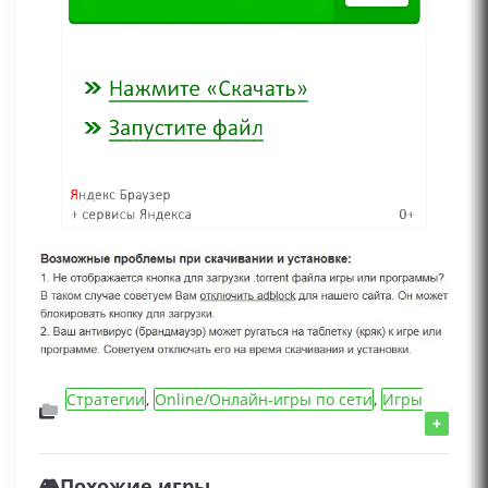
Стратегии
,
Online/Онлайн-игры по сети
,
Игры
2024 года
,
Игры для слабых ПК
,
Игры с
+
открытым миром
,
Экономические игры
,
Игры
для девочек
,
Игры для мальчиков
,
Игры на
🎮Похожие игры