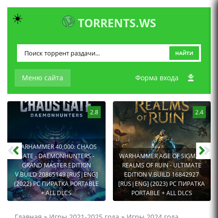
☀️
TORRENTS.WS
НАЙТИ
Меню сайта
Форма входа
2.8
2.4
WARHAMMER 40,000: CHAOS
GATE - DAEMONHUNTERS -
WARHAMMER AGE OF SIGMAR:
GRAND MASTER EDITION
REALMS OF RUIN - ULTIMATE
V.BUILD 20865149 [RUS|ENG]
EDITION V.BUILD 16842927
(2022) PC ПИРАТКА PORTABLE
[RUS|ENG] (2023) PC ПИРАТКА
+ ALL DLCS
PORTABLE + ALL DLCS
Главная
»
Игры 2021-2025 года
»
Игры 2024 года