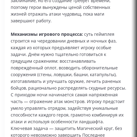
заклинание, но его создание требует времени,
поэтому герои вынуждены ценой собственных
жизней отражать атаки чудовищ, пока маги
завершают работу.
Механизмы игрового процесса:
суть геймплея
строится на чередовании дневных и ночных фаз,
каждая из которых предъявляет игроку особые
задачи. Днём нужно тщательно готовиться к
грядущим сражениям: восстанавливать
повреждённый оплот, возводить оборонительные
сооружения (стены, ловушки, башни, катапульты),
изготавливать и улучшать оружие, лечить раненых
бойцов, рационально распределять скудные ресурсы.
С приходом ночи начинается самая напряжённая
часть — отражение атак монстров. Игроку предстоит
умело управлять отрядом, задействуя уникальные
способности каждого героя, грамотно комбинируя их
атаки и используя особенности ландшафта.
Ключевая задача — защитить Магический круг, без
которого невозможно завершить Последнее