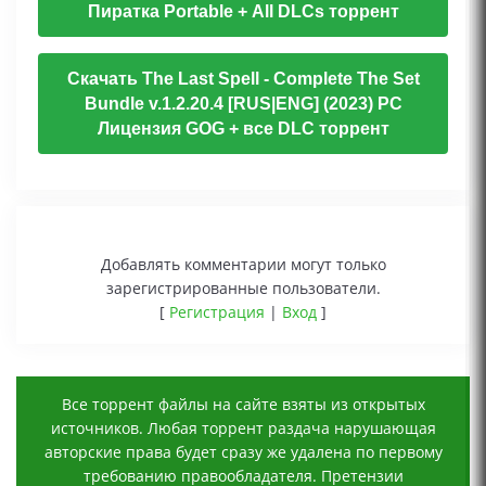
Пиратка Portable + All DLCs торрент
Скачать The Last Spell - Complete The Set
Bundle v.1.2.20.4 [RUS|ENG] (2023) PC
Лицензия GOG + все DLC торрент
Добавлять комментарии могут только
зарегистрированные пользователи.
[
Регистрация
|
Вход
]
Все торрент файлы на сайте взяты из открытых
источников. Любая торрент раздача нарушающая
авторские права будет сразу же удалена по первому
требованию правообладателя. Претензии