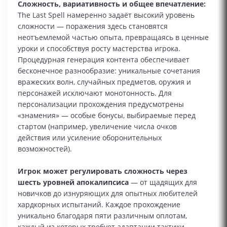
Сложность, вариативность и общее впечатление:
The Last Spell намеренно задаёт высокий уровень
сложности — поражения здесь становятся
неотъемлемой частью опыта, превращаясь в ценные
уроки и способствуя росту мастерства игрока.
Процедурная генерация контента обеспечивает
бесконечное разнообразие: уникальные сочетания
вражеских волн, случайных предметов, оружия и
персонажей исключают монотонность. Для
персонализации прохождения предусмотрены
«знамения» — особые бонусы, выбираемые перед
стартом (например, увеличение числа очков
действия или усиление оборонительных
возможностей).
Игрок может регулировать сложность через
шесть уровней апокалипсиса
— от щадящих для
новичков до изнуряющих для опытных любителей
хардкорных испытаний. Каждое прохождение
уникально благодаря пяти различным оплотам,
каждый из которых требует адаптации тактики.