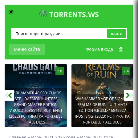
☀️
TORRENTS.WS
НАЙТИ
Меню сайта
Форма входа
2.8
2.4
WARHAMMER 40,000: CHAOS
GATE - DAEMONHUNTERS -
WARHAMMER AGE OF SIGMAR:
GRAND MASTER EDITION
REALMS OF RUIN - ULTIMATE
V.BUILD 20865149 [RUS|ENG]
EDITION V.BUILD 16842927
(2022) PC ПИРАТКА PORTABLE
[RUS|ENG] (2023) PC ПИРАТКА
+ ALL DLCS
PORTABLE + ALL DLCS
Главная
»
Игры 2021-2025 года
»
Игры 2023 года