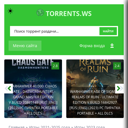
☀️
TORRENTS.WS
НАЙТИ
Меню сайта
Форма входа
2.8
2.4
WARHAMMER 40,000: CHAOS
GATE - DAEMONHUNTERS -
WARHAMMER AGE OF SIGMAR:
GRAND MASTER EDITION
REALMS OF RUIN - ULTIMATE
V.BUILD 20865149 [RUS|ENG]
EDITION V.BUILD 16842927
(2022) PC ПИРАТКА PORTABLE
[RUS|ENG] (2023) PC ПИРАТКА
+ ALL DLCS
PORTABLE + ALL DLCS
Главная
»
Игры 2021-2025 года
»
Игры 2023 года