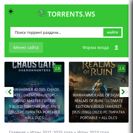
☀️
TORRENTS.WS
НАЙТИ
Меню сайта
Форма входа
2.8
2.4
WARHAMMER 40,000: CHAOS
GATE - DAEMONHUNTERS -
WARHAMMER AGE OF SIGMAR:
GRAND MASTER EDITION
REALMS OF RUIN - ULTIMATE
V.BUILD 20865149 [RUS|ENG]
EDITION V.BUILD 16842927
(2022) PC ПИРАТКА PORTABLE
[RUS|ENG] (2023) PC ПИРАТКА
+ ALL DLCS
PORTABLE + ALL DLCS
Главная
»
Игры 2021-2025 года
»
Игры 2023 года