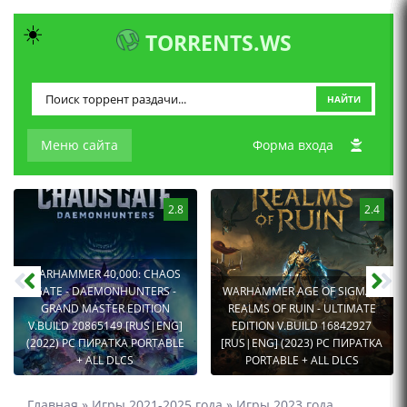
☀️
TORRENTS.WS
НАЙТИ
Меню сайта
Форма входа
2.8
2.4
WARHAMMER 40,000: CHAOS
GATE - DAEMONHUNTERS -
WARHAMMER AGE OF SIGMAR:
GRAND MASTER EDITION
REALMS OF RUIN - ULTIMATE
V.BUILD 20865149 [RUS|ENG]
EDITION V.BUILD 16842927
(2022) PC ПИРАТКА PORTABLE
[RUS|ENG] (2023) PC ПИРАТКА
+ ALL DLCS
PORTABLE + ALL DLCS
Главная
»
Игры 2021-2025 года
»
Игры 2023 года