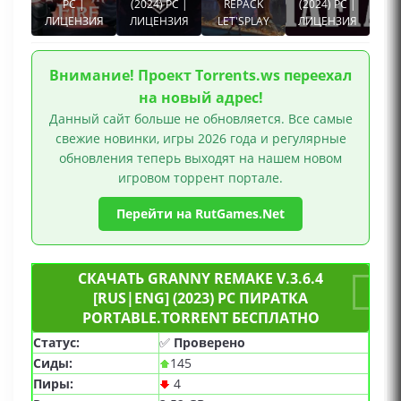
Протагонистка, Несколько концовок, Для одного
PC |
(2024) PC |
REPACK
(2024) PC |
ЛИЦЕНЗИЯ
ЛИЦЕНЗИЯ
LET'SРLAY
ЛИЦЕНЗИЯ
игрока, Поддержка субтитров, Скрытые
субтитры
Внимание! Проект Torrents.ws переехал
на новый адрес!
Данный сайт больше не обновляется. Все самые
свежие новинки, игры 2026 года и регулярные
обновления теперь выходят на нашем новом
игровом торрент портале.
Перейти на RutGames.Net
СКАЧАТЬ GRANNY REMAKE V.3.6.4
[RUS|ENG] (2023) PC ПИРАТКА
PORTABLE.TORRENT БЕСПЛАТНО
Статус:
✅
Проверено
Сиды:
145
Пиры:
4