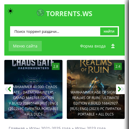
☀️
TORRENTS.WS
НАЙТИ
Меню сайта
Форма входа
2.8
2.4
WARHAMMER 40,000: CHAOS
GATE - DAEMONHUNTERS -
WARHAMMER AGE OF SIGMAR:
GRAND MASTER EDITION
REALMS OF RUIN - ULTIMATE
V.BUILD 20865149 [RUS|ENG]
EDITION V.BUILD 16842927
(2022) PC ПИРАТКА PORTABLE
[RUS|ENG] (2023) PC ПИРАТКА
+ ALL DLCS
PORTABLE + ALL DLCS
Главная
»
Игры 2021-2025 года
»
Игры 2023 года