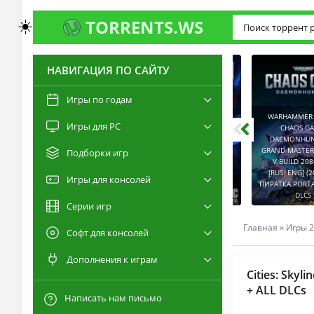
☀️
TORRENTS.WS
НАВИГАЦИЯ ПО САЙТУ
3.0
2.6
Игры по годам
WARHAMMER 40,00
Игры для PC
RESIDENT EVIL 9:
CHAOS GATE -
REQUIEM / BIOHAZARD
DAEMONHUNTERS 
REQUIEM - DELUXE
GRAND MASTER EDI
Подборки игр
EDITION V.BUILD
V.BUILD 2086514
22277314 [RUS|ENG]
CAPTURED 2 V.2.1.0.6
[RUS|ENG] (2022) 
Игры для консолей
(2026) PC ПИРАТКА
[RUS|ENG] (2026) PC
ПИРАТКА PORTABLE +
PORTABLE + ALL DLCS
ПИРАТКА PORTABLE
DLCS
Серии игр
Главная
»
Игры 2
Софт для консолей
Дополнения к играм
Cities: Skyl
+ ALL DLCs
Написать нам письмо