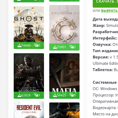
СКАЧАТЬ .T
ИЛИ
ВЫБРАТЬ
Дата выход
Жанр:
Simula
Разработчи
Интерфейс:
Озвучка:
Отс
74440
0
73901
3
Тип издани
Версия:
v 1.
Ultimate Edi
Таблетка:
Вш
Системные 
ОС: Windows 1
Процессор: I
62828
3
56425
5
Оперативная 
Видеокарта: 
Место на дис