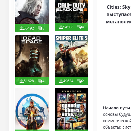
Cities: S
выступае
мегаполи
54506
4
55192
8
51628
4
49624
2
Начало пути
основы будущ
коммерческой
объекты: сис