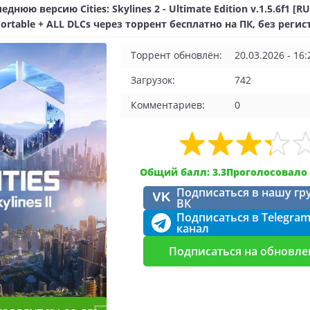
днюю версию Cities: Skylines 2 - Ultimate Edition v.1.5.6f1 [R
ortable + ALL DLCs через торрент бесплатно на ПК, без реги
Торрент обновлён:
20.03.2026 - 16:
Загрузок:
742
Комментариев:
0
Общий балл: 3.3
Проголосовало 
Подписаться в нашу гр
VK
ВК
Подписаться в Telegra
канал
Подписаться на обновле