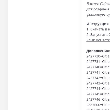
В итоге Citie
для создания
формирует су
Инструкция п
1. Скачать в 
2. Запустить C
Язык меняетс
Дополнения:
2427730=Cities
2427731=Cities
2427740=Cities
2427741=Cities
2427742=Cities
2427743=Cities
2427744=Cities
2427745=Cities
2427746=Cities
2887600=Cities