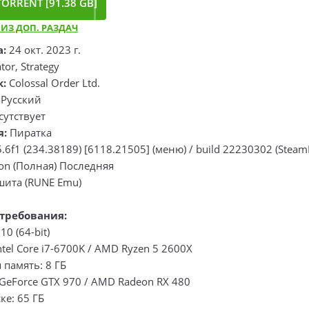
ORRENT [91.38 GB]
 ИЗ ДОП. РАЗДАЧ
а:
24 окт. 2023 г.
tor, Strategy
к:
Colossal Order Ltd.
Русский
утствует
я:
Пиратка
5.6f1 (234.38189) [6118.21505] (меню) / build 22230302 (Steam
tion (Полная) Последняя
ита (RUNE Emu)
требования:
0 (64-bit)
ntel Core i7-6700K / AMD Ryzen 5 2600X
память: 8 ГБ
GeForce GTX 970 / AMD Radeon RX 480
ке: 65 ГБ