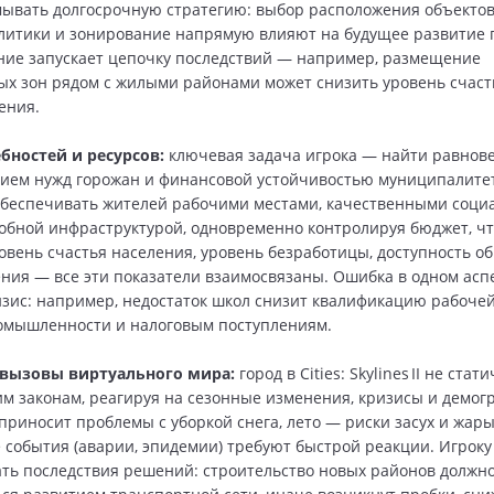
ывать долгосрочную стратегию: выбор расположения объектов
литики и зонирование напрямую влияют на будущее развитие 
ие запускает цепочку последствий — например, размещение
 зон рядом с жилыми районами может снизить уровень счаст
ения.
бностей и ресурсов:
ключевая задача игрока — найти равнов
ием нужд горожан и финансовой устойчивостью муниципалите
обеспечивать жителей рабочими местами, качественными соц
добной инфраструктурой, одновременно контролируя бюджет, ч
овень счастья населения, уровень безработицы, доступность о
ния — все эти показатели взаимосвязаны. Ошибка в одном асп
изис: например, недостаток школ снизит квалификацию рабочей
омышленности и налоговым поступлениям.
вызовы виртуального мира:
город в Cities: Skylines II не ста
им законам, реагируя на сезонные изменения, кризисы и демо
приносит проблемы с уборкой снега, лето — риски засух и жары
события (аварии, эпидемии) требуют быстрой реакции. Игроку
ть последствия решений: строительство новых районов должн