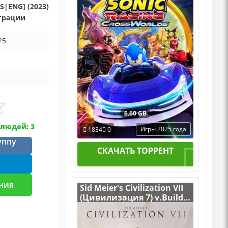
US|ENG] (2023)
страции
25
6.60 GB
людей: 3
Игры 2025 года
1834
0
уппу
СКАЧАТЬ ТОРРЕНТ
m
ния
Sid Meier's Civilization VII
(Цивилизация 7) v.Build
17226959 [RUS|ENG] (2025)
PC Лицензия