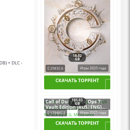
18.02
GB
DB) + DLC -
Игры 2025 года
2583
6
СКАЧАТЬ ТОРРЕНТ
101.03
Call of Duty Black Ops 7:
GB
Vault Edition [RUS|ENG]
(2025) PC RePack by R.G.
Игры 2025 года
17948
2
Механики
СКАЧАТЬ ТОРРЕНТ