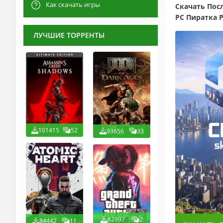
Как скачать игры
Скачать После
PC Пиратка P
ЛУЧШИЕ ТОРРЕНТЫ
101415
52
93656
33
82997
2
84442
11