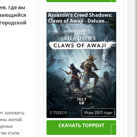
ня, где вы
ивающийся
Assassin's Creed Shadows:
Claws of Awaji - Deluxe
городской
Edition v.1.1.6 [RUS|ENG]
(2025) PC RePack by R.G.
Механики со всеми DLCs
163.7
GB
ит заложить
Игры 2025 года
7535
0
оны жилой,
СКАЧАТЬ ТОРРЕНТ
турные
том этапе