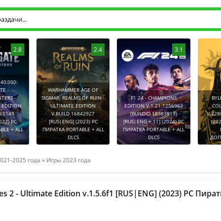
2.8
2.4
3.1
0:
WARHAMMER AGE OF
-
SIGMAR: REALMS OF RUIN -
F1 24 - CHAMPIONS
BYLINA (
TION
ULTIMATE EDITION
EDITION V.1.21.1256962
COLLECT
9
V.BUILD 16842927
(BUILDID 18983819)
V.2288752
PC
[RUS|ENG] (2023) PC
[RUS|ENG + 11] (2024) PC
(2026) P
 ALL
ПИРАТКА PORTABLE + ALL
ПИРАТКА PORTABLE + ALL
PORT
DLCS
DLCS
ДОПОЛНЕ
021-2025 года
»
Игры 2023 года
ines 2 - Ultimate Edition v.1.5.6f1 [RUS|ENG] (2023) PC Пира