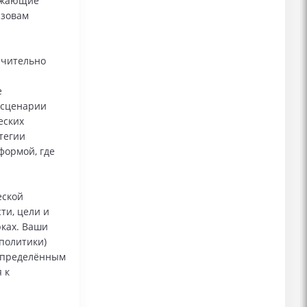
нижающие
ызовам
ачительно
е
 сценарии
еских
тегии
формой, где
еской
и, цели и
рках. Ваши
политики)
 определённым
 к