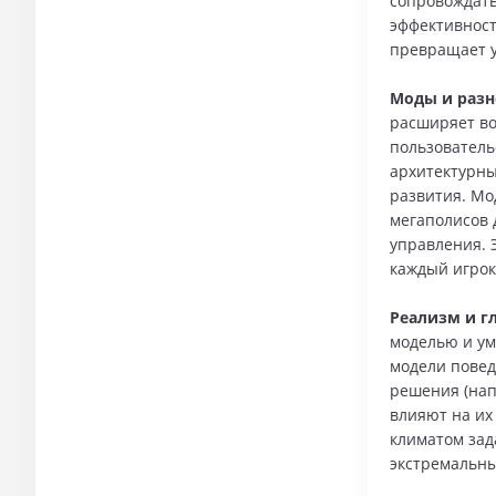
сопровождать
эффективност
превращает у
Моды и разн
расширяет во
пользователь
архитектурны
развития. Мо
мегаполисов 
управления. Э
каждый игрок
Реализм и г
моделью и ум
модели повед
решения (нап
влияют на их
климатом зад
экстремальны