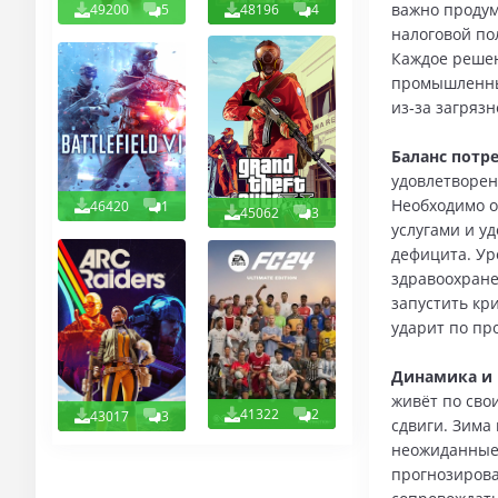
важно продум
49200
5
48196
4
налоговой по
Каждое решен
промышленных
из‑за загрязн
Баланс потре
удовлетворен
Необходимо 
46420
1
45062
3
услугами и у
дефицита. Ур
здравоохране
запустить кр
ударит по пр
Динамика и 
живёт по сво
41322
2
43017
3
сдвиги. Зима 
неожиданные 
прогнозирова