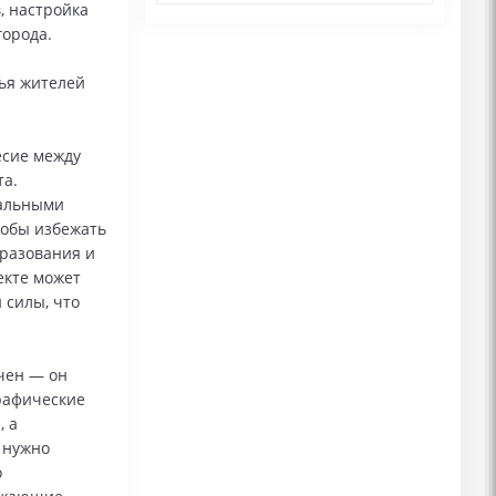
, настройка
города.
ья жителей
есие между
та.
иальными
тобы избежать
бразования и
екте может
 силы, что
тичен — он
графические
, а
 нужно
о