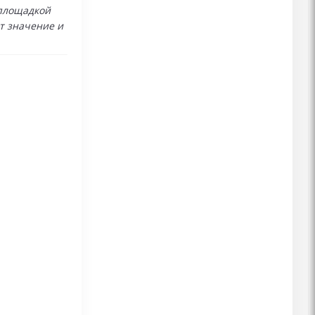
а площадкой
т значение и