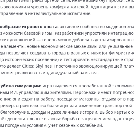
ся развитием транспортной сети, иначе возникнут пробки, с
ь экономики и уровень комфорта жителей. Адаптация к этим в
правление в интеллектуальное испытание.
ообразие игрового опыта:
активное сообщество моддеров зн
зможности базовой игры. Разработчики упростили интеграцию
ских дополнений — теперь можно добавлять детализированны
е элементы, новые экономические механизмы или уникальные
ды позволяют создавать города в разных стилях (от футуристич
до исторических поселений) и тестировать нестандартные стра
то делает Cities: Skylines II постоянно эволюционирующей плат
 может реализовать индивидуальный замысел.
лубина симуляции:
игра выделяется проработанной экономич
ным ИИ, управляющим жителями. Персонажи имеют потребност
ения: они ездят на работу, посещают магазины, отдыхают в па
ример, строительство больницы или изменение транспортной 
 благополучие, доходы и даже личные истории. Выбор карты с
аёт дополнительные вызовы: борьба с загрязнением, адаптация
м погодным условиям, учёт сезонных колебаний.