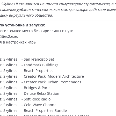
s: Skylines II становится не просто симулятором строительства, 
 сложных урбанистических экосистем, где каждое действие имее
дьбу виртуального общества.
о установке и запуску:
несистемное место без кириллицы в пути.
ities2.exe.
я в настройках игры.
: Skylines II - San Francisco Set
: Skylines II - Landmark Buildings
: Skylines II - Beach Properties
: Skylines II - Creator Pack: Modern Architecture
: Skylines II - Creator Pack: Urban Promenades
: Skylines II - Bridges & Ports
: Skylines II - Deluxe Relax Station
: Skylines II - Soft Rock Radio
: Skylines II - Cold Wave Channel
: Skylines II - Beach Properties Bundle