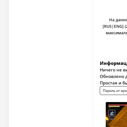
На данно
[RUS|ENG] (
максималь
Информаци
Ничего не в
Обновлено д
Простая и б
Пароль от арх