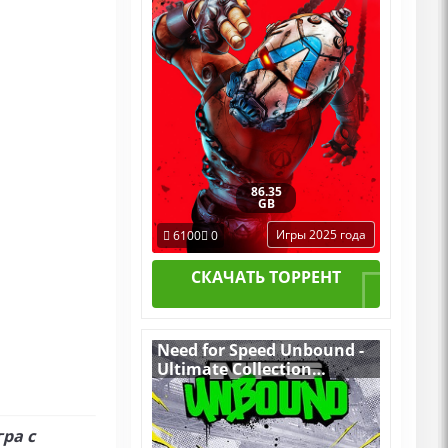
86.35
GB
Игры 2025 года
6100
0
СКАЧАТЬ ТОРРЕНТ
Need for Speed Unbound -
Ultimate Collection
v.1.0.8.2541
(Build 16690907) [RUS|ENG]
(2022) PC Пиратка
ра с
Portable + All DLCs