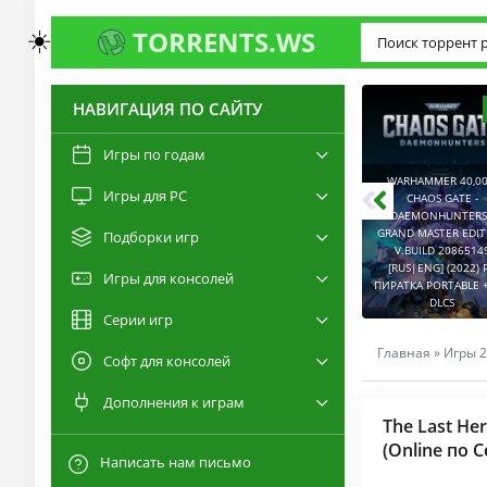
☀️
TORRENTS.WS
НАВИГАЦИЯ ПО САЙТУ
3.0
2.6
Игры по годам
WARHAMMER 40,00
Игры для PC
RESIDENT EVIL 9:
CHAOS GATE -
REQUIEM / BIOHAZARD
DAEMONHUNTERS 
REQUIEM - DELUXE
GRAND MASTER EDI
Подборки игр
EDITION V.BUILD
V.BUILD 2086514
22277314 [RUS|ENG]
CAPTURED 2 V.2.1.0.6
[RUS|ENG] (2022) 
Игры для консолей
(2026) PC ПИРАТКА
[RUS|ENG] (2026) PC
ПИРАТКА PORTABLE +
PORTABLE + ALL DLCS
ПИРАТКА PORTABLE
DLCS
Серии игр
Главная
»
Игры 2
Софт для консолей
Дополнения к играм
The Last Her
(Online по С
Написать нам письмо