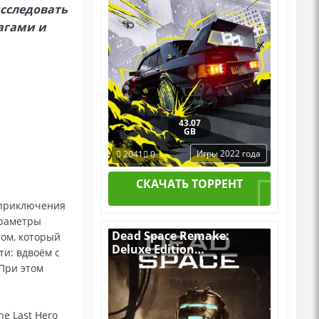
сследовать
агами и
43.07
GB
Игры 2022 года
2041
0
СКАЧАТЬ ТОРРЕНТ
 приключения
араметры
Dead Space Remake:
сом, который
Deluxe Edition
ти: вдвоём с
v.1.1.14.17871 [RUS|ENG]
При этом
(2023) PC RePack by R.G.
Механики со Всеми
Дополнениями (ALL DLC)
e Last Hero