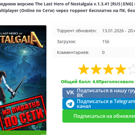
еднюю версию The Last Hero of Nostalgaia v.1.3.41 [RUS|ENG] 
ltiplayer (Online по Сети) через торрент бесплатно на ПК, без
Торрент обновлён:
13.01.2026 - 20:
Загрузок:
156
Комментариев:
0
Общий балл: 4.0
Проголосовало 
Подписаться в нашу гр
VK
ВК
Подписаться в Telegra
канал
Подписаться на обновле