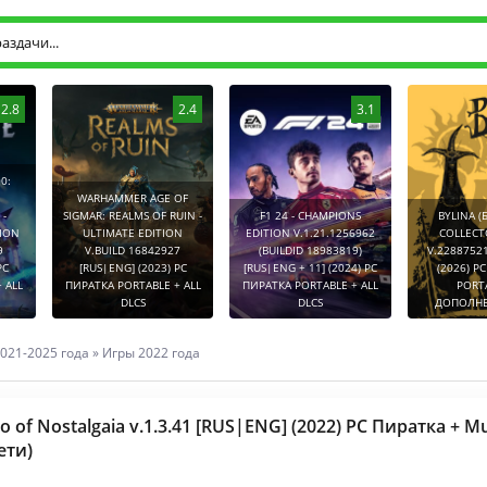
2.8
2.4
3.1
0:
WARHAMMER AGE OF
-
SIGMAR: REALMS OF RUIN -
F1 24 - CHAMPIONS
BYLINA (
TION
ULTIMATE EDITION
EDITION V.1.21.1256962
COLLECT
9
V.BUILD 16842927
(BUILDID 18983819)
V.2288752
PC
[RUS|ENG] (2023) PC
[RUS|ENG + 11] (2024) PC
(2026) P
 ALL
ПИРАТКА PORTABLE + ALL
ПИРАТКА PORTABLE + ALL
PORT
DLCS
DLCS
ДОПОЛНЕ
021-2025 года
»
Игры 2022 года
o of Nostalgaia v.1.3.41 [RUS|ENG] (2022) PC Пиратка + Mu
ети)