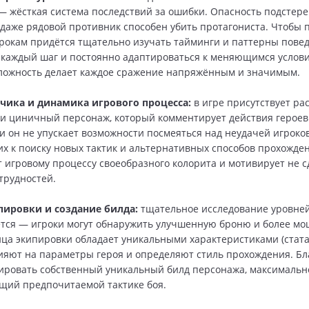
a — жёсткая система последствий за ошибки. Опасность подстере
 даже рядовой противник способен убить протагониста. Чтобы 
грокам придётся тщательно изучать тайминги и паттерны повед
каждый шаг и постоянно адаптироваться к меняющимся услови
ложность делает каждое сражение напряжённым и значимым.
зчика и динамика игрового процесса:
в игре присутствует ра
и циничный персонаж, который комментирует действия героев
и он не упускает возможности посмеяться над неудачей игроко
их к поиску новых тактик и альтернативных способов прохожде
т игровому процессу своеобразного колорита и мотивирует не с
трудностей.
пировки и создание билда:
тщательное исследование уровне
тся — игроки могут обнаружить улучшенную броню и более мо
ца экипировки обладает уникальными характеристиками (стата
яют на параметры героя и определяют стиль прохождения. Бл
ровать собственный уникальный билд персонажа, максимальн
щий предпочитаемой тактике боя.