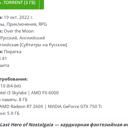
 .TORRENT [3 ГБ]
а:
19 окт. 2022 г.
ы, Приключения, RPG
к:
Over the Moon
Русский, Английский
глийская [Субтитры на Русском]
я:
Пиратка
3.41
шита
требования:
0 (64-bit)
tel i3 Skylake | AMD FX-6000
память: 8 ГБ
AMD Radeon R7 260X | NVIDIA GeForce GTX 750 Ti
ке: 5.9 ГБ
 Last Hero of Nostalgaia — хардкорная фэнтезийная иг