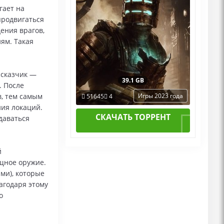
гает на
продвигаться
ения врагов,
ям. Такая
ссказчик —
39.1 GB
. После
Игры 2023 года
в, тем самым
51645
4
ния локаций.
СКАЧАТЬ ТОРРЕНТ
даваться
й
щное оружие.
ми), которые
агодаря этому
о