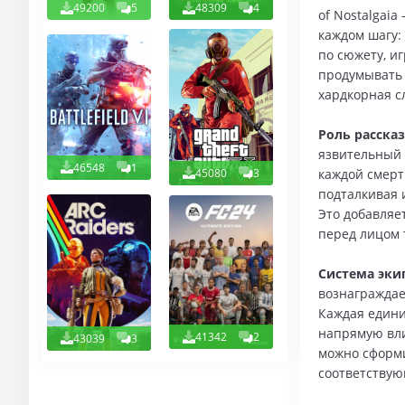
49200
5
48309
4
of Nostalgai
каждом шагу:
по сюжету, и
продумывать 
хардкорная с
Роль расска
язвительный 
46548
1
45080
3
каждой смерт
подталкивая 
Это добавляе
перед лицом 
Система эки
вознаграждае
Каждая едини
напрямую вли
41342
2
43039
3
можно сформи
соответствую