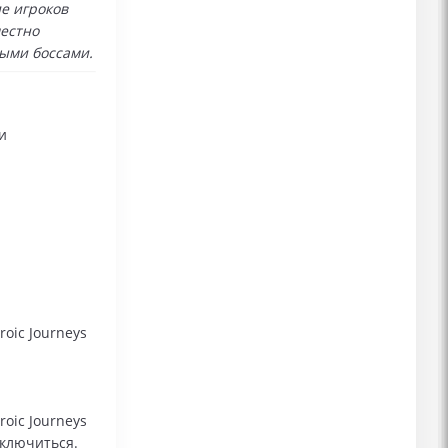
е игроков
местно
ыми боссами.
и
oic Journeys
oic Journeys
дключиться.