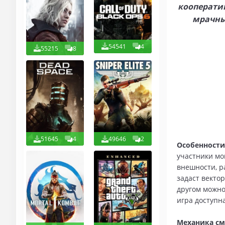
кооперати
мрачны
54541
4
55215
8
51645
4
49646
2
Особенности
участники мо
внешности, р
задаст векто
другом можно
игра доступн
Механика см