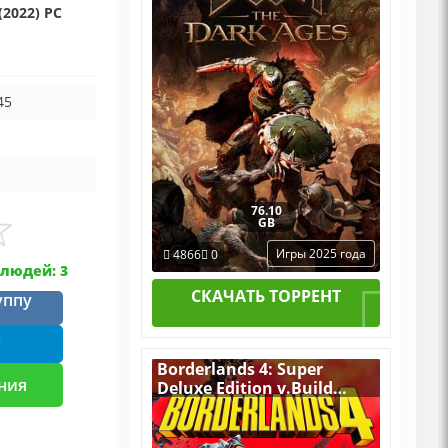
(2022) PC
DLC
45
76.10
GB
Игры 2025 года
4866
0
людей: 3
СКАЧАТЬ ТОРРЕНТ
уппу
m
Borderlands 4: Super
ния
Deluxe Edition v.Build
21971224 [RUS|ENG] (2025)
PC Пиратка Portable + All
DLCs