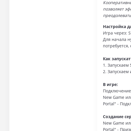
Кооперативны
позволяет эф
преодолевать
Настройка д
Игра через: 
Для начала ну
потребуется,
Как запускат
1. Запускаем 
2. Запускаем
В игре:
Подключение
New Game или
Portal" - Под
Создание сер
New Game или
Portal" - При