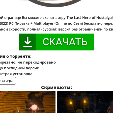
й странице Вы можете скачать игру The Last Hero of Nostalgaia
2022) PC Пиратка + Multiplayer (Online по Сети) бесплатно чере
ной скорости, полная (русская) версия без ограничений по к
я о торренте:
ырезано, не перекодировано
о последней версии
ыстрая установка
ива игры
Скриншоты: