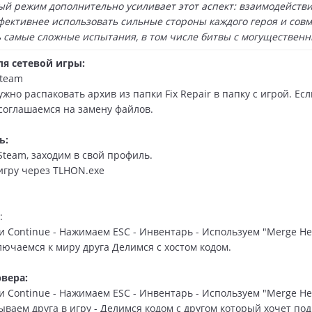
й режим дополнительно усиливает этот аспект: взаимодействи
фективнее использовать сильные стороны каждого героя и сов
 самые сложные испытания, в том числе битвы с могущественн
ля сетевой игры:
Steam
жно распаковать архив из папки Fix Repair в папку с игрой. Есл
 соглашаемся на замену файлов.
ь:
Steam, заходим в свой профиль.
 игру через TLHON.exe
:
 Continue - Нажимаем ESC - Инвентарь - Используем "Merge Her
ключаемся к миру друга Делимся с хостом кодом.
вера:
 Continue - Нажимаем ESC - Инвентарь - Используем "Merge Her
зываем друга в игру - Делимся кодом с другом который хочет по