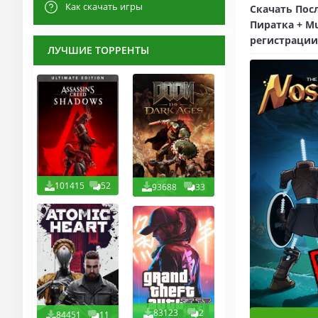
Как скачать игры
Скачать Посл
Пиратка + Mu
регистрации
ЛУЧШИЕ ТОРРЕНТЫ
101415
52
93688
33
83123
2
84451
11