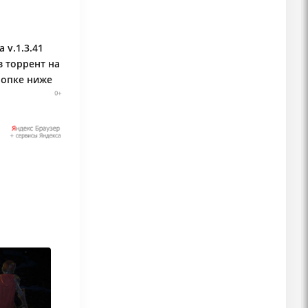
 v.1.3.41
з торрент на
нопке ниже