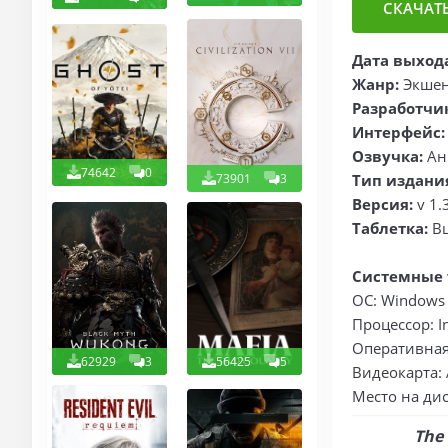
СКАЧАТЬ
Дата выход
Жанр:
Экшен
Разработчи
Интерфейс:
Озвучка:
Ан
74642
0
73901
3
Тип издани
Версия:
v 1.
Таблетка:
В
Системные 
ОС: Windows 1
Процессор: In
Оперативная 
62929
3
56425
5
Видеокарта: 
Место на дис
The