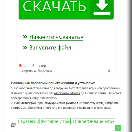
Стратегии
,
Portable Игры
,
Online/Онлайн-игры
по сети
,
Игры 2022 года
,
Игры для слабых ПК
,
+