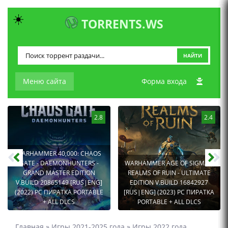
☀️
TORRENTS.WS
НАЙТИ
Меню сайта
Форма входа
2.8
2.4
WARHAMMER 40,000: CHAOS
GATE - DAEMONHUNTERS -
WARHAMMER AGE OF SIGMAR:
GRAND MASTER EDITION
REALMS OF RUIN - ULTIMATE
V.BUILD 20865149 [RUS|ENG]
EDITION V.BUILD 16842927
(2022) PC ПИРАТКА PORTABLE
[RUS|ENG] (2023) PC ПИРАТКА
+ ALL DLCS
PORTABLE + ALL DLCS
Главная
»
Игры 2021-2025 года
»
Игры 2022 года