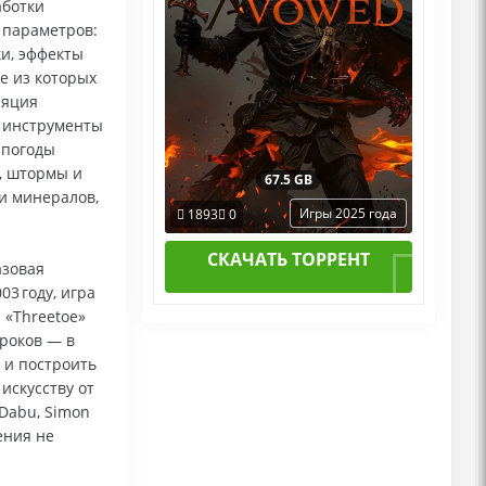
аботки
 параметров:
ки, эффекты
е из которых
ляция
, инструменты
 погоды
, штормы и
67.5 GB
и минералов,
Игры 2025 года
1893
0
СКАЧАТЬ ТОРРЕНТ
азовая
03 году, игра
 «Threetoe»
роков — в
 и построить
искусству от
 Dabu, Simon
ения не