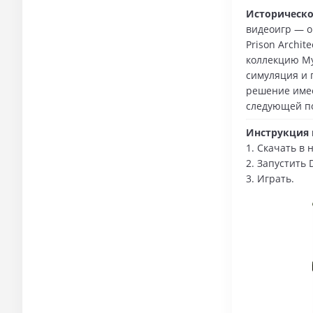
Историческо
видеоигр — о
Prison Archit
коллекцию Му
симуляция и 
решение имее
следующей п
Инструкция п
1. Скачать в 
2. Запустить 
3. Играть.