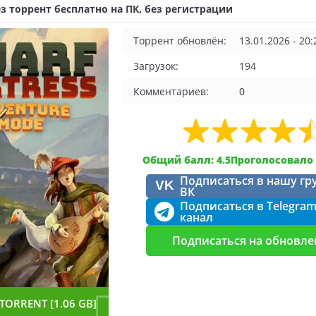
ез торрент бесплатно на ПК, без регистрации
Торрент обновлён:
13.01.2026 - 20:
Загрузок:
194
Комментариев:
0
Общий балл: 4.5
Проголосовало 
Подписаться в нашу гр
VK
ВК
Подписаться в Telegra
канал
Подписаться на обновле
TORRENT [1.06 GB]