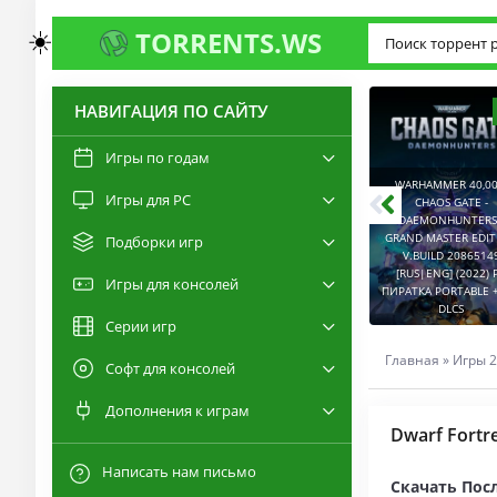
☀️
TORRENTS.WS
НАВИГАЦИЯ ПО САЙТУ
3.0
2.6
Игры по годам
WARHAMMER 40,00
Игры для PC
RESIDENT EVIL 9:
CHAOS GATE -
REQUIEM / BIOHAZARD
DAEMONHUNTERS 
REQUIEM - DELUXE
GRAND MASTER EDI
Подборки игр
EDITION V.BUILD
V.BUILD 2086514
22277314 [RUS|ENG]
CAPTURED 2 V.2.1.0.6
[RUS|ENG] (2022) 
Игры для консолей
(2026) PC ПИРАТКА
[RUS|ENG] (2026) PC
ПИРАТКА PORTABLE +
PORTABLE + ALL DLCS
ПИРАТКА PORTABLE
DLCS
Серии игр
Главная
»
Игры 2
Софт для консолей
Дополнения к играм
Dwarf Fortr
Написать нам письмо
Скачать Посл