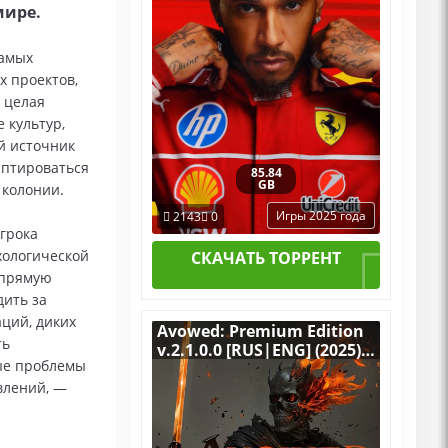
мире.
самых
х проектов,
 целая
 культур,
й источник
даптироваться
85.84
GB
 колонии.
Игры 2025 года
2143
0
грока
хологической
СКАЧАТЬ ТОРРЕНТ
апрямую
дить за
ций, диких
Avowed: Premium Edition
ть
v.2.1.0.0 [RUS|ENG] (2025)
ые проблемы
PC RePack by R.G.
Механики со всеми DLC
влений, —