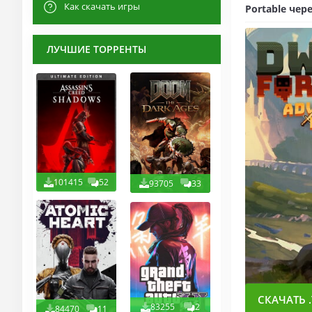
Как скачать игры
Portable чер
ЛУЧШИЕ ТОРРЕНТЫ
101415
52
93705
33
СКАЧАТЬ .
83255
2
84470
11