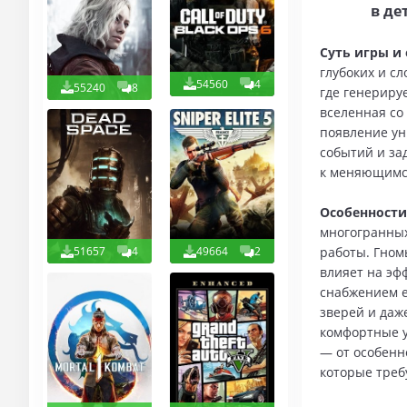
в де
Суть игры и 
глубоких и с
54560
4
55240
8
где генериру
вселенная со
появление ун
событий и зад
к меняющимся
Особенности
многогранных
работы. Гном
51657
4
49664
2
влияет на эф
снабжением е
зверей и даж
комфортные у
— от особенн
которые треб