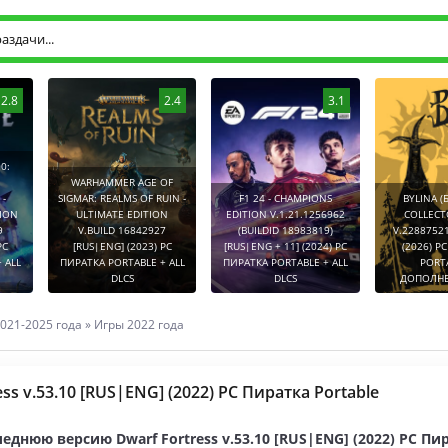
2.8
2.4
3.1
0:
WARHAMMER AGE OF
-
SIGMAR: REALMS OF RUIN -
F1 24 - CHAMPIONS
BYLINA (
TION
ULTIMATE EDITION
EDITION V.1.21.1256962
COLLECT
9
V.BUILD 16842927
(BUILDID 18983819)
V.2288752
PC
[RUS|ENG] (2023) PC
[RUS|ENG + 11] (2024) PC
(2026) P
 ALL
ПИРАТКА PORTABLE + ALL
ПИРАТКА PORTABLE + ALL
PORT
DLCS
DLCS
ДОПОЛНЕ
021-2025 года
»
Игры 2022 года
ess v.53.10 [RUS|ENG] (2022) PC Пиратка Portable
еднюю версию Dwarf Fortress v.53.10 [RUS|ENG] (2022) PC Пи