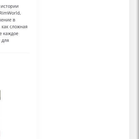
в истории
RimWorld,
чение в
 как сложная
е каждое
 для