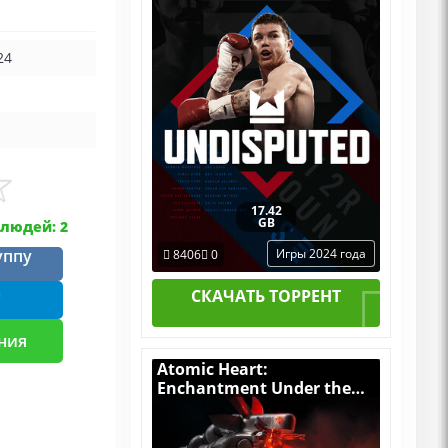
24
17.42
GB
людей: 2
уппу
Игры 2024 года
8406
0
m
СКАЧАТЬ ТОРРЕНТ
ния
Atomic Heart:
Enchantment Under the
Sea (Чары Морских
Глубин) [RUS|ENG] (2025)
PC Пиратка Portable с