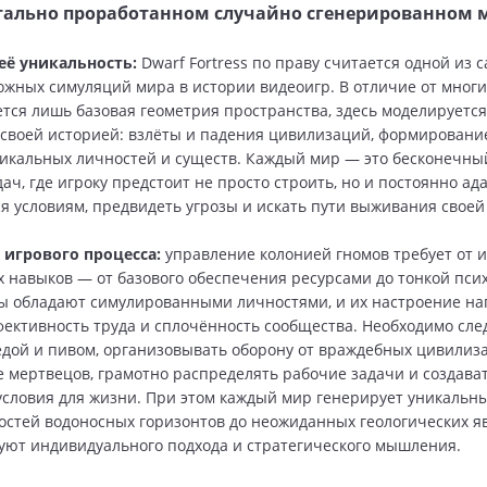
тально проработанном случайно сгенерированном 
её уникальность:
Dwarf Fortress по праву считается одной из 
ложных симуляций мира в истории видеоигр. В отличие от многи
ется лишь базовая геометрия пространства, здесь моделируется
 своей историей: взлёты и падения цивилизаций, формирование
икальных личностей и существ. Каждый мир — это бесконечны
ач, где игроку предстоит не просто строить, но и постоянно а
 условиям, предвидеть угрозы и искать пути выживания своей
 игрового процесса:
управление колонией гномов требует от и
 навыков — от базового обеспечения ресурсами до тонкой пси
ы обладают симулированными личностями, и их настроение н
фективность труда и сплочённость сообщества. Необходимо сле
дой и пивом, организовывать оборону от враждебных цивилиза
е мертвецов, грамотно распределять рабочие задачи и создава
словия для жизни. При этом каждый мир генерирует уникальн
остей водоносных горизонтов до неожиданных геологических я
уют индивидуального подхода и стратегического мышления.