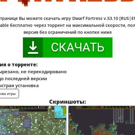
транице Вы можете скачать игру Dwarf Fortress v.53.10 [RUS|EN
able бесплатно через торрент на максимальной скорости, пол
версия без ограничений по кнопке ниже
я о торренте:
ырезано, не перекодировано
о последней версии
ыстрая установка
ива игры
Скриншоты: