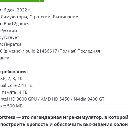
а:
6 дек. 2022 г.
 Симуляторы, Стратегии, Выживание
к:
Bay12games
Русский
утствует
я:
Пиратка
0 (в меню) / build 21456617 (Полная) Последняя
шита
требования:
P, 7, 8, 10
ual Core 2.4 ГГц
память: 4 ГБ
Intel HD 3000 GPU / AMD HD 5450 / Nvidia 9400 GT
ке: 500 МБ
ortress — это легендарная игра‑симулятор, в которо
 построить крепость и обеспечить выживание коло