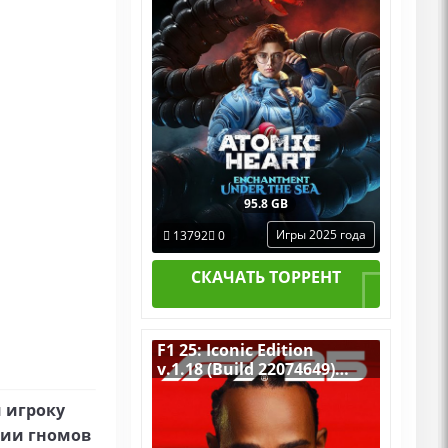
Русской озвучкой + ALL
DLCs
95.8 GB
Игры 2025 года
13792
0
СКАЧАТЬ ТОРРЕНТ
F1 25: Iconic Edition
v.1.18 (Build 22074649)
[RUS|ENG] (2025) PC
Пиратка Portable + All
й игроку
DLCs
нии гномов