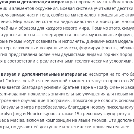
уляции и детализация мира:
игра поражает масштабом прор
ник и элементов окружения. Боевая система учитывает десятки
в, уязвимые части тела, свойства материалов, прицельные ата
ления. Мир населён сотнями видов животных и монстров, многи
учайным образом для каждого нового мира. Помимо этого, симу
ьтурные аспекты — генерируются поэзия, музыкальные формы
орые гномы могут осваивать и исполнять. Динамическая модель
ветер, влажность и воздушные массы, формируя фронты, облака
огия представлена более чем двумястами видами горных пород 
 в соответствии с реалистичными геологическими условиями.
 визуал и дополнительные материалы:
несмотря на то что б
f Fortress остаётся неизменной с момента запуска проекта в 20
звивается благодаря усилиям братьев Тарна «Toady One» и Зака
team‑издании появились значительные улучшения для новых иг
строенные обучающие программы, помогающие освоить основы
 Визуально игра преобразилась благодаря новому пиксельному 
rolyn Jong и Neoriceisgood, а также 15‑трековому саундтреку от
ueda Macias, включая композиции на языке гномов. Эти дополн
игры, но делают её доступнее и эстетически привлекательнее.