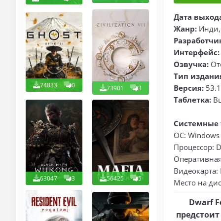
Дата выход
Жанр:
Инди,
Разработчи
Интерфейс:
Озвучка:
Отс
Тип издани
74833
0
Версия:
53.1
73901
3
Таблетка:
В
Системные 
ОС: Windows X
Процессор: D
Оперативная 
Видеокарта: 
63047
3
56425
5
Место на дис
Dwarf F
предстоит