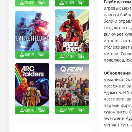
Глубина сим
49200
5
48439
4
игровых меха
навыки бойцо
боли и отрав
создаются сл
включает кул
и танцы, кот
отслеживает 
метели. Геол
46615
1
45104
3
появляющихся
Обновления,
механика Dwar
постоянно ра
Адамсов. В S
частности, в
первый форт.
41357
2
43076
3
художников Ca
Swerwer и Ág
меняют суть 