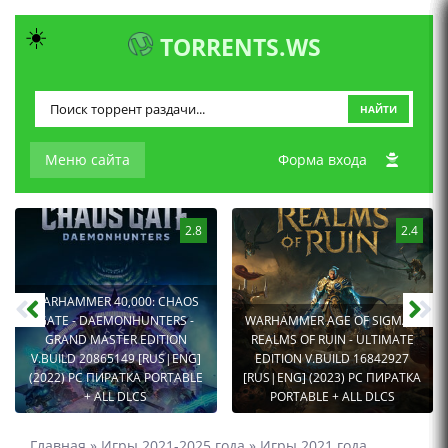
☀️
TORRENTS.WS
НАЙТИ
Меню сайта
Форма входа
2.8
2.4
WARHAMMER 40,000: CHAOS
GATE - DAEMONHUNTERS -
WARHAMMER AGE OF SIGMAR:
GRAND MASTER EDITION
REALMS OF RUIN - ULTIMATE
V.BUILD 20865149 [RUS|ENG]
EDITION V.BUILD 16842927
(2022) PC ПИРАТКА PORTABLE
[RUS|ENG] (2023) PC ПИРАТКА
+ ALL DLCS
PORTABLE + ALL DLCS
Главная
»
Игры 2021-2025 года
»
Игры 2021 года