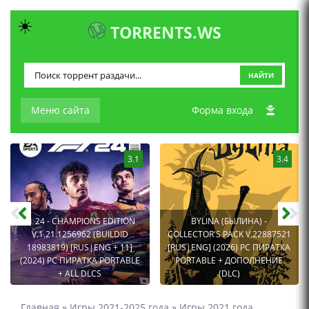
☀️
TORRENTS.WS
НАЙТИ
Меню сайта
Форма входа
3.1
3.4
F1 24 - CHAMPIONS EDITION
BYLINA (БЫЛИНА) -
V.1.21.1256962 (BUILDID
COLLECTOR'S PACK V.22887521
18983819) [RUS|ENG + 11]
[RUS|ENG] (2026) PC ПИРАТКА
(2024) PC ПИРАТКА PORTABLE
PORTABLE + ДОПОЛНЕНИЕ
+ ALL DLCS
(DLC)
Главная
»
Игры 2021-2025 года
»
Игры 2021 года