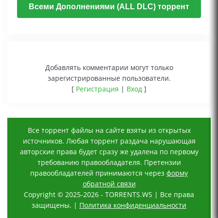
Всеми Дополнениями (ALL DLC) торрент
Добавлять комментарии могут только
зарегистрированные пользователи.
[
Регистрация
|
Вход
]
Все торрент файлы на сайте взяты из открытых
источников. Любая торрент раздача нарушающая
авторские права будет сразу же удалена по первому
требованию правообладателя. Претензии
правообладателей принимаются через
форму
обратной связи
Copyright © 2025-2026 - TORRENTS.WS | Все права
защищены. |
Политика конфиденциальности