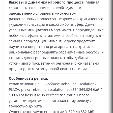
Вызовы и динамика игрового процесса:
главная
сложность заключается в необходимости
одновременно управлять множеством
разноплановых процессов, не допуская критического
ухудшения ситуации в какой‑либо из сфер. Даже
успешные инициативы могут иметь непредвиденные
побочные эффекты, а мятежи способны вспыхнуть в
самый неподходящий момент. Игроку предстоит
научиться оперативно реагировать на кризисы,
рационально распределять ограниченные ресурсы и
строить долгосрочные планы, чтобы добиться
устойчивого процветания региона и окончательно
предотвратить угрозу новой волны насилия.
Особенности репака:
Репак основан на ISO-образе Rebel.Inc.Escalation-
PLAZA: plaza-rebel.inc.escalation.iso (554,369,024 байт)
100% Lossless и MD5 Perfect: все файлы после
установки идентичны оригинальному релизу с
точностью до бита
Существенно улучшено сжатие (с 529 до 332 Мб)