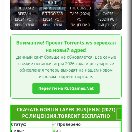
9-BIT
HUDDAM 2
ARMIES: A
THE CURSED
BERZAH
BIT TOO FAR
TAPE (2024)
CAPES
(2024) PC |
(2024) PC |
PC |
(2024) PC |
ЛИЦЕНЗИЯ
ЛИЦЕНЗИЯ
ЛИЦЕНЗИЯ
ЛИЦЕНЗИЯ
Внимание! Проект Torrents.ws переехал
на новый адрес!
Данный сайт больше не обновляется. Все самые
свежие новинки, игры 2026 года и регулярные
обновления теперь выходят на нашем новом
игровом торрент портале.
Перейти на RutGames.Net
СКАЧАТЬ GOBLIN LAYER [RUS|ENG] (2021)
PC ЛИЦЕНЗИЯ.TORRENT БЕСПЛАТНО
Статус:
✅
Проверено
Сиды:
43