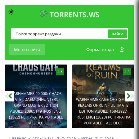
☀️
TORRENTS.WS
НАЙТИ
Меню сайта
Форма входа
2.8
2.4
WARHAMMER 40,000: CHAOS
GATE - DAEMONHUNTERS -
WARHAMMER AGE OF SIGMAR:
GRAND MASTER EDITION
REALMS OF RUIN - ULTIMATE
V.BUILD 20865149 [RUS|ENG]
EDITION V.BUILD 16842927
(2022) PC ПИРАТКА PORTABLE
[RUS|ENG] (2023) PC ПИРАТКА
+ ALL DLCS
PORTABLE + ALL DLCS
Главная
»
Игры 2021-2025 года
»
Игры 2021 года