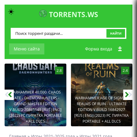
☀️
TORRENTS.WS
НАЙТИ
Меню сайта
Форма входа
2.8
2.4
WARHAMMER 40,000: CHAOS
GATE - DAEMONHUNTERS -
WARHAMMER AGE OF SIGMAR:
GRAND MASTER EDITION
REALMS OF RUIN - ULTIMATE
V.BUILD 20865149 [RUS|ENG]
EDITION V.BUILD 16842927
(2022) PC ПИРАТКА PORTABLE
[RUS|ENG] (2023) PC ПИРАТКА
+ ALL DLCS
PORTABLE + ALL DLCS
Главная
»
Игры 2021-2025 года
»
Игры 2021 года