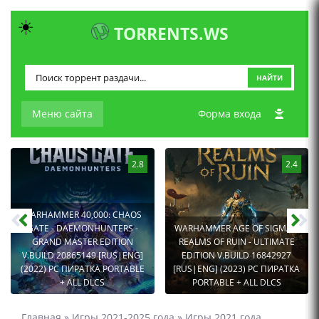
☀️
TORRENTS.WS
НАЙТИ
Меню сайта
Форма входа
2.8
2.4
WARHAMMER 40,000: CHAOS
GATE - DAEMONHUNTERS -
WARHAMMER AGE OF SIGMAR:
GRAND MASTER EDITION
REALMS OF RUIN - ULTIMATE
V.BUILD 20865149 [RUS|ENG]
EDITION V.BUILD 16842927
(2022) PC ПИРАТКА PORTABLE
[RUS|ENG] (2023) PC ПИРАТКА
+ ALL DLCS
PORTABLE + ALL DLCS
Главная
»
Игры 2021-2025 года
»
Игры 2021 года