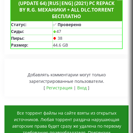
(UPDATE 64) [RUS|ENG] (2021) PC REPACK
BY R.G. МЕХАНИКИ + ALL DLC.TORRENT
БЕСПЛАТНО
Статус:
✅
Проверено
Сиды:
47
Пиры:
38
Размер:
44.6 GB
Добавлять комментарии могут только
зарегистрированные пользователи.
[
Регистрация
|
Вход
]
Все торрент файлы на сайте взяты из открытых
источников. Любая торрент раздача нарушающая
авторские права будет сразу же удалена по первому
требованию правообладателя. Претензии