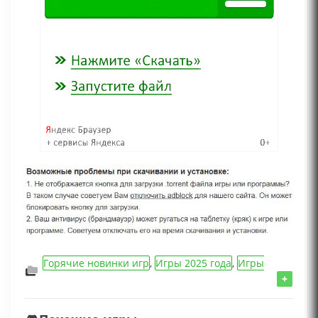
Горячие новинки игр
,
Игры 2025 года
,
Игры
для слабых ПК
,
Action/Шутеры/Стрелялки игры
,
+
Игры для девочек
,
Игры для мальчиков
,
Игры
для геймпада
,
Adventure/Приключения игры