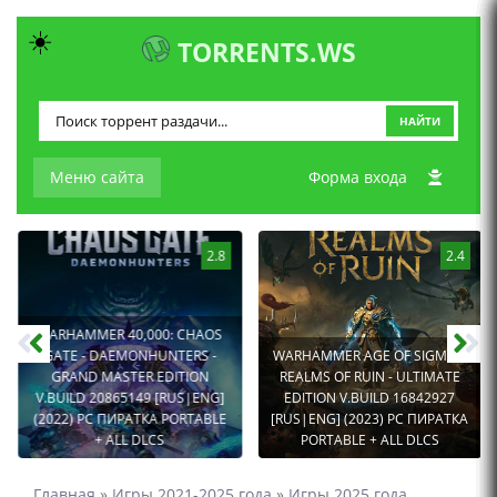
☀️
TORRENTS.WS
НАЙТИ
Меню сайта
Форма входа
2.8
2.4
WARHAMMER 40,000: CHAOS
GATE - DAEMONHUNTERS -
WARHAMMER AGE OF SIGMAR:
GRAND MASTER EDITION
REALMS OF RUIN - ULTIMATE
V.BUILD 20865149 [RUS|ENG]
EDITION V.BUILD 16842927
(2022) PC ПИРАТКА PORTABLE
[RUS|ENG] (2023) PC ПИРАТКА
+ ALL DLCS
PORTABLE + ALL DLCS
Главная
»
Игры 2021-2025 года
»
Игры 2025 года