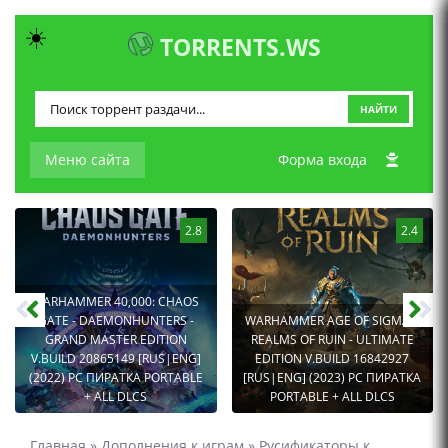
☀️
TORRENTS.WS
НАЙТИ
Меню сайта
Форма входа
2.8
2.4
WARHAMMER 40,000: CHAOS
GATE - DAEMONHUNTERS -
WARHAMMER AGE OF SIGMAR:
GRAND MASTER EDITION
REALMS OF RUIN - ULTIMATE
V.BUILD 20865149 [RUS|ENG]
EDITION V.BUILD 16842927
(2022) PC ПИРАТКА PORTABLE
[RUS|ENG] (2023) PC ПИРАТКА
+ ALL DLCS
PORTABLE + ALL DLCS
Главная
»
Дополнения к играм
»
Русификаторы к