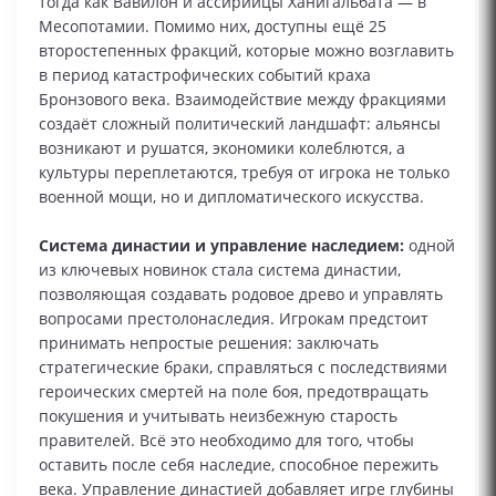
тогда как Вавилон и ассирийцы Ханигальбата — в
Месопотамии. Помимо них, доступны ещё 25
второстепенных фракций, которые можно возглавить
в период катастрофических событий краха
Бронзового века. Взаимодействие между фракциями
создаёт сложный политический ландшафт: альянсы
возникают и рушатся, экономики колеблются, а
культуры переплетаются, требуя от игрока не только
военной мощи, но и дипломатического искусства.
Система династии и управление наследием:
одной
из ключевых новинок стала система династии,
позволяющая создавать родовое древо и управлять
вопросами престолонаследия. Игрокам предстоит
принимать непростые решения: заключать
стратегические браки, справляться с последствиями
героических смертей на поле боя, предотвращать
покушения и учитывать неизбежную старость
правителей. Всё это необходимо для того, чтобы
оставить после себя наследие, способное пережить
века. Управление династией добавляет игре глубины