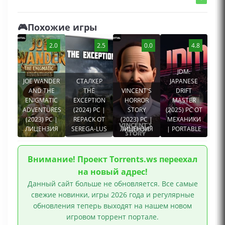
🎮Похожие игры
2.0
2.5
0.0
4.8
JDM:
JOE WANDER
СТАЛКЕР
JAPANESE
AND THE
THE
VINCENT'S
DRIFT
ENIGMATIC
EXCEPTION
HORROR
MASTER
ADVENTURES
(2024) PC |
STORY
(2025) PC ОТ
(2023) PC |
REPACK ОТ
(2023) PC |
МЕХАНИКИ
ЛИЦЕНЗИЯ
SEREGA-LUS
ЛИЦЕНЗИЯ
| PORTABLE
Внимание! Проект Torrents.ws переехал
на новый адрес!
Данный сайт больше не обновляется. Все самые
свежие новинки, игры 2026 года и регулярные
обновления теперь выходят на нашем новом
игровом торрент портале.