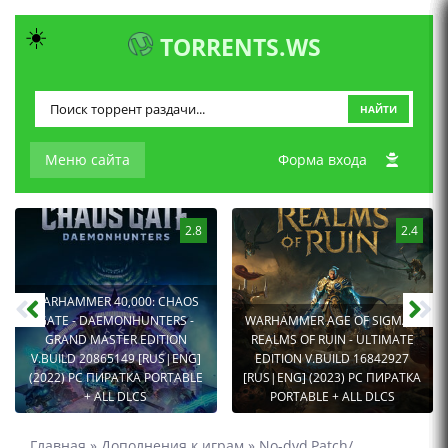
☀️
TORRENTS.WS
НАЙТИ
Меню сайта
Форма входа
2.8
2.4
WARHAMMER 40,000: CHAOS
GATE - DAEMONHUNTERS -
WARHAMMER AGE OF SIGMAR:
GRAND MASTER EDITION
REALMS OF RUIN - ULTIMATE
V.BUILD 20865149 [RUS|ENG]
EDITION V.BUILD 16842927
(2022) PC ПИРАТКА PORTABLE
[RUS|ENG] (2023) PC ПИРАТКА
+ ALL DLCS
PORTABLE + ALL DLCS
Главная
»
Дополнения к играм
»
No-dvd,Patch/