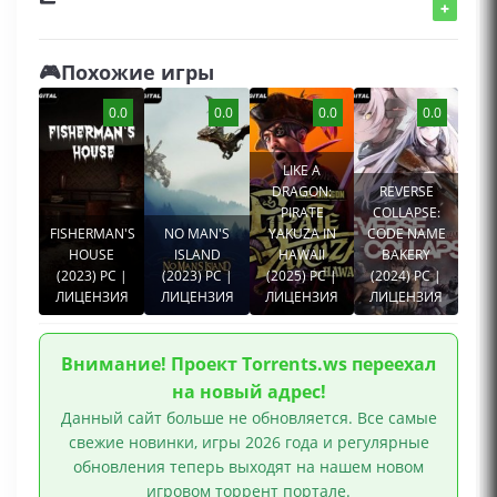
+
🎮Похожие игры
0.0
0.0
0.0
0.0
LIKE A
DRAGON:
REVERSE
PIRATE
COLLAPSE:
FISHERMAN'S
NO MAN'S
YAKUZA IN
CODE NAME
HOUSE
ISLAND
HAWAII
BAKERY
(2023) PC |
(2023) PC |
(2025) PC |
(2024) PC |
ЛИЦЕНЗИЯ
ЛИЦЕНЗИЯ
ЛИЦЕНЗИЯ
ЛИЦЕНЗИЯ
Внимание! Проект Torrents.ws переехал
на новый адрес!
Данный сайт больше не обновляется. Все самые
свежие новинки, игры 2026 года и регулярные
обновления теперь выходят на нашем новом
игровом торрент портале.