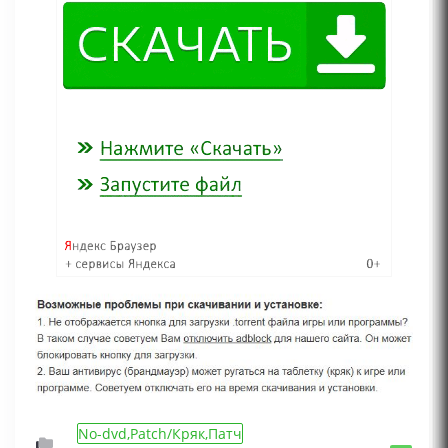
No-dvd,Patch/Кряк,Патч