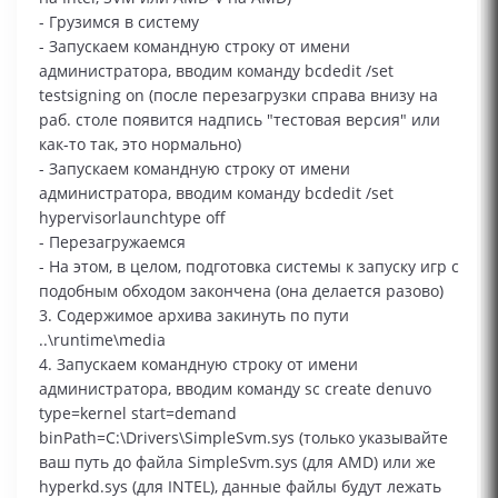
- Грузимся в систему
- Запускаем командную строку от имени
администратора, вводим команду bcdedit /set
testsigning on (после перезагрузки справа внизу на
раб. столе появится надпись "тестовая версия" или
как-то так, это нормально)
- Запускаем командную строку от имени
администратора, вводим команду bcdedit /set
hypervisorlaunchtype off
- Перезагружаемся
- На этом, в целом, подготовка системы к запуску игр с
подобным обходом закончена (она делается разово)
3. Содержимое архива закинуть по пути
..\runtime\media
4. Запускаем командную строку от имени
администратора, вводим команду sc create denuvo
type=kernel start=demand
binPath=C:\Drivers\SimpleSvm.sys (только указывайте
ваш путь до файла SimpleSvm.sys (для AMD) или же
hyperkd.sys (для INTEL), данные файлы будут лежать