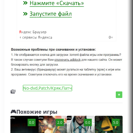
No-dvd,Patch/Кряк,Патч
+
🎮Похожие игры
0.0
2.0
0.0
5.0