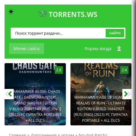
☀️
TORRENTS.WS
НАЙТИ
Меню сайта
Форма входа
2.8
2.4
WARHAMMER 40,000: CHAOS
GATE - DAEMONHUNTERS -
WARHAMMER AGE OF SIGMAR:
GRAND MASTER EDITION
REALMS OF RUIN - ULTIMATE
V.BUILD 20865149 [RUS|ENG]
EDITION V.BUILD 16842927
(2022) PC ПИРАТКА PORTABLE
[RUS|ENG] (2023) PC ПИРАТКА
+ ALL DLCS
PORTABLE + ALL DLCS
Главная
»
Дополнения к играм
»
No-dvd,Patch/