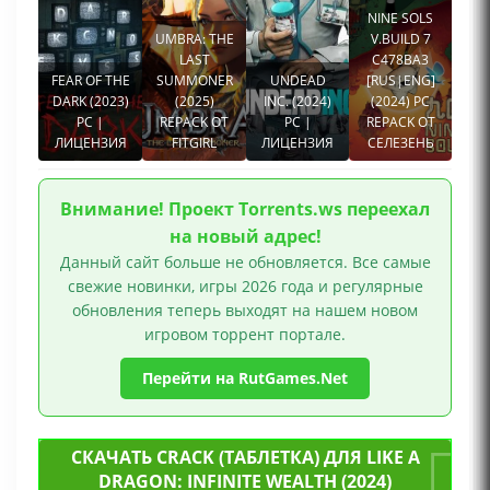
NINE SOLS
UMBRA: THE
V.BUILD 7
LAST
C478BA3
FEAR OF THE
SUMMONER
UNDEAD
[RUS|ENG]
DARK (2023)
(2025)
INC. (2024)
(2024) PC
PC |
REPACK ОТ
PC |
REPACK ОТ
ЛИЦЕНЗИЯ
FITGIRL
ЛИЦЕНЗИЯ
СЕЛЕЗЕНЬ
Внимание! Проект Torrents.ws переехал
на новый адрес!
Данный сайт больше не обновляется. Все самые
свежие новинки, игры 2026 года и регулярные
обновления теперь выходят на нашем новом
игровом торрент портале.
Перейти на RutGames.Net
СКАЧАТЬ CRACK (ТАБЛЕТКА) ДЛЯ LIKE A
DRAGON: INFINITE WEALTH (2024)