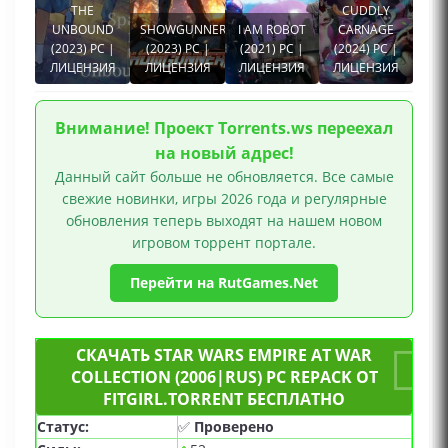
THE
CUDDLY
UNBOUND
SHOWGUNNERS
I AM ROBOT
CARNAGE
(2023) PC |
(2023) PC |
(2021) PC |
(2024) PC |
ЛИЦЕНЗИЯ
ЛИЦЕНЗИЯ
ЛИЦЕНЗИЯ
ЛИЦЕНЗИЯ
Внимание! Проект Torrents.ws переехал
на новый адрес!
Данный сайт больше не обновляется. Все самые
свежие новинки, игры 2026 года и регулярные
обновления теперь выходят на нашем новом
игровом торрент портале.
Перейти на RutGames.Net
СКАЧАТЬ STAR WARS EMPIRE AT WAR
COLLECTION (2006|RUS) PC REPACK ОТ
FITGIRL.TORRENT БЕСПЛАТНО
Статус:
✅
Проверено