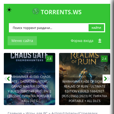
☀️
TORRENTS.WS
НАЙТИ
Меню сайта
Форма входа
2.8
2.4
WARHAMMER 40,000: CHAOS
GATE - DAEMONHUNTERS -
WARHAMMER AGE OF SIGMAR:
GRAND MASTER EDITION
REALMS OF RUIN - ULTIMATE
V.BUILD 20865149 [RUS|ENG]
EDITION V.BUILD 16842927
(2022) PC ПИРАТКА PORTABLE
[RUS|ENG] (2023) PC ПИРАТКА
+ ALL DLCS
PORTABLE + ALL DLCS
Главная
»
Игры для PC
»
Action/Шутеры/Стрелялки