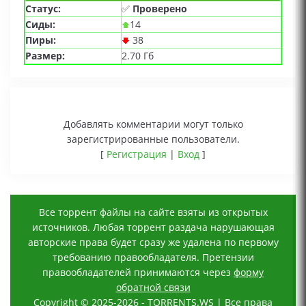
Статус:
✅
Проверено
Сиды:
14
Пиры:
38
Размер:
2.70 Гб
Добавлять комментарии могут только
зарегистрированные пользователи.
[
Регистрация
|
Вход
]
Все торрент файлы на сайте взяты из открытых
источников. Любая торрент раздача нарушающая
авторские права будет сразу же удалена по первому
требованию правообладателя. Претензии
правообладателей принимаются через
форму
обратной связи
Copyright © 2025-2026 - TORRENTS.WS | Все права