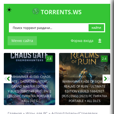
☀️
TORRENTS.WS
НАЙТИ
Меню сайта
Форма входа
2.8
2.4
WARHAMMER 40,000: CHAOS
GATE - DAEMONHUNTERS -
WARHAMMER AGE OF SIGMAR:
GRAND MASTER EDITION
REALMS OF RUIN - ULTIMATE
V.BUILD 20865149 [RUS|ENG]
EDITION V.BUILD 16842927
(2022) PC ПИРАТКА PORTABLE
[RUS|ENG] (2023) PC ПИРАТКА
+ ALL DLCS
PORTABLE + ALL DLCS
Главная
»
Игры для PC
»
Action/Шутеры/Стрелялки