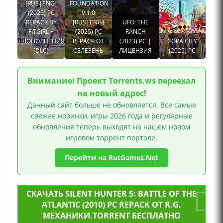
[RUS|ENG]
FOUNDATION
(2025) PC
V.1.0
REPACK BY
[RUS|ENG]
UFO: THE
FITGIRL +
(2025) PC
RANCH
ДОПОЛНЕНИЯ
REPACK ОТ
(2023) PC |
COPA CITY
(DLC)
СЕЛЕЗЕНЬ
ЛИЦЕНЗИЯ
(2025) PC
Внимание! Проект Torrents.ws переехал
на новый адрес!
Данный сайт больше не обновляется. Все самые
свежие новинки, игры 2026 года и регулярные
обновления теперь выходят на нашем новом
игровом торрент портале.
Перейти на RutGames.Net
СКАЧАТЬ SILENT HUNTER 5: BATTLE OF THE
ATLANTIC (2010) PC REPACK ОТ R.G.
МЕХАНИКИ.TORRENT БЕСПЛАТНО