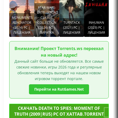
STAR WARS:
BATTLEFRONT
MONUMENTS
CLASSIC
RENOVATOR
COLLECTION
TURNTACK
INHUMAN
(2024) PC |
(2024) PC |
(2021) PC |
(2023) PC |
ЛИЦЕНЗИЯ
ПИРАТКА
ЛИЦЕНЗИЯ
ЛИЦЕНЗИЯ
Внимание! Проект Torrents.ws переехал
на новый адрес!
Данный сайт больше не обновляется. Все самые
свежие новинки, игры 2026 года и регулярные
обновления теперь выходят на нашем новом
игровом торрент портале.
Перейти на RutGames.Net
СКАЧАТЬ DEATH TO SPIES: MOMENT OF
TRUTH (2009|RUS) PC ОТ XATTAB.TORRENT