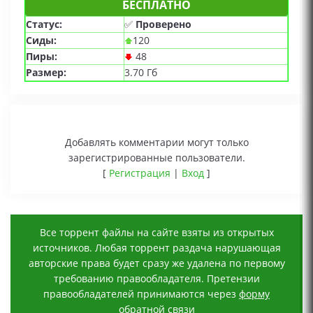
БЕСПЛАТНО
Статус:
✅
Проверено
Сиды:
120
Пиры:
48
Размер:
3.70 Гб
Добавлять комментарии могут только
зарегистрированные пользователи.
[
Регистрация
|
Вход
]
Все торрент файлы на сайте взяты из открытых
источников. Любая торрент раздача нарушающая
авторские права будет сразу же удалена по первому
требованию правообладателя. Претензии
правообладателей принимаются через
форму
обратной связи