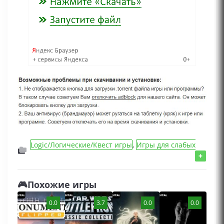
Logic/Логические/Квест игры
,
Игры для слабых
ПК
,
Action/Шутеры/Стрелялки игры
,
Игры для
+
мальчиков
,
Игры от 3 лица
,
Игры 2009 года
,
Игры про войну
,
Репаки игр от Хаттаб
🎮Похожие игры
0.0
3.7
0.0
0.0