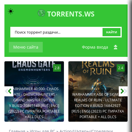
☀️
TORRENTS.WS
НАЙТИ
Меню сайта
Форма входа
2.8
2.4
WARHAMMER 40,000: CHAOS
GATE - DAEMONHUNTERS -
WARHAMMER AGE OF SIGMAR:
GRAND MASTER EDITION
REALMS OF RUIN - ULTIMATE
V.BUILD 20865149 [RUS|ENG]
EDITION V.BUILD 16842927
(2022) PC ПИРАТКА PORTABLE
[RUS|ENG] (2023) PC ПИРАТКА
+ ALL DLCS
PORTABLE + ALL DLCS
Главная
»
Игры для PC
»
Action/Шутеры/Стрелялки